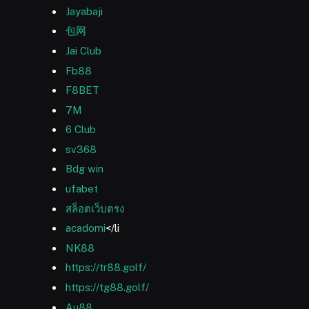
Jayabaji
包网
Jai Club
Fb88
F8BET
7M
6 Club
sv368
Bdg win
ufabet
สล็อตเว็บตรง
acadomi
</li
NK88
https://tr88.golf/
https://tg88.golf/
Au88