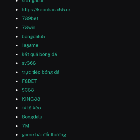
slot gacor
https://keonhacai55.cx
789bet
78win
bongdalu5
1agame
kết quả bóng đá
sv368
trực tiếp bóng đá
F8BET
SC88
KING88
tỷ lệ kèo
Bongdalu
7M
game bài đổi thưởng