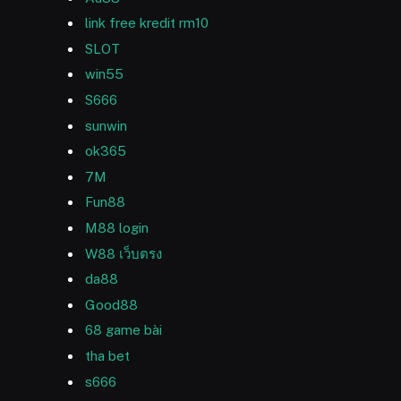
link free kredit rm10
SLOT
win55
S666
sunwin
ok365
7M
Fun88
M88 login
W88 เว็บตรง
da88
Good88
68 game bài
tha bet
s666