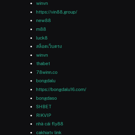
winvn
https://vin88.group/
new88
m88
luck8
สล็อตเว็บตรง
winvn
thabet
78winn.co
bongdalu
https://bongdalu16.com/
bongdaso
SHBET
RIKVIP
nhà cái fly88
cakhiatv link