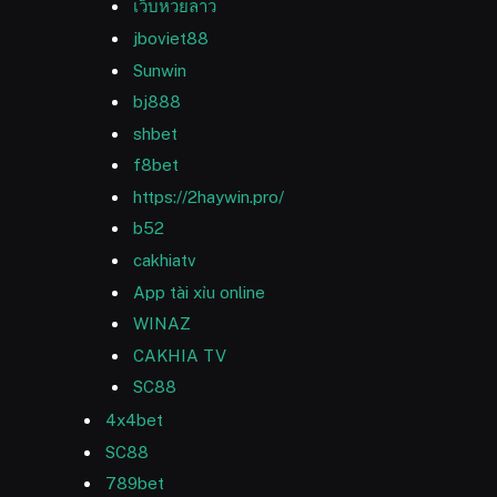
เว็บหวยลาว
jboviet88
Sunwin
bj888
shbet
f8bet
https://2haywin.pro/
b52
cakhiatv
App tài xỉu online
WINAZ
CAKHIA TV
SC88
4x4bet
SC88
789bet