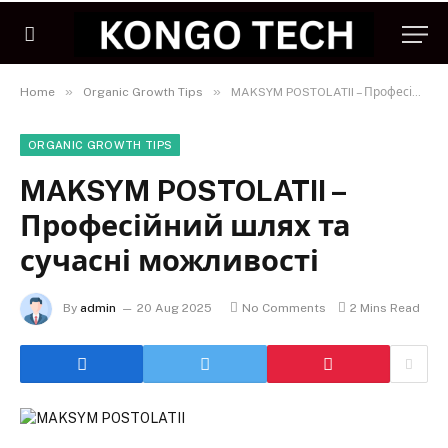
»
»
Home
Organic Growth Tips
MAKSYM POSTOLATII – Професійний шлях та сучасні можливості
ORGANIC GROWTH TIPS
MAKSYM POSTOLATII –
Професійний шлях та
сучасні можливості
By
admin
20 Aug 2025
No Comments
2 Mins Read