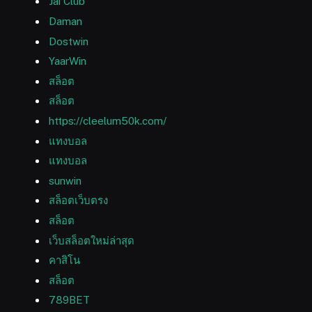
Jai Club
Daman
Dostwin
YaarWin
สล็อต
สล็อต
https://cleelum50k.com/
แทงบอล
แทงบอล
sunwin
สล็อตเว็บตรง
สล็อต
เว็บสล็อตใหม่ล่าสุด
คาสิโน
สล็อต
789BET