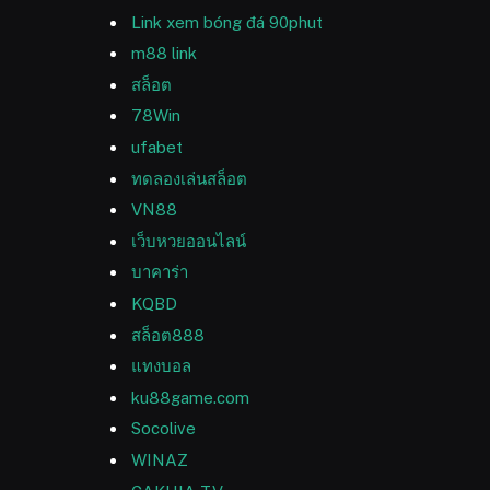
Link xem bóng đá 90phut
m88 link
สล็อต
78Win
ufabet
ทดลองเล่นสล็อต
VN88
เว็บหวยออนไลน์
บาคาร่า
KQBD
สล็อต888
แทงบอล
ku88game.com
Socolive
WINAZ