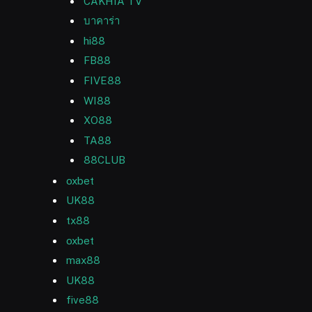
CAKHIA TV
บาคาร่า
hi88
FB88
FIVE88
WI88
XO88
TA88
88CLUB
oxbet
UK88
tx88
oxbet
max88
UK88
five88