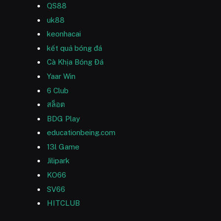
QS88
uk88
keonhacai
kết quả bóng đá
Cà Khịa Bóng Đá
Yaar Win
6 Club
สล็อต
BDG Play
educationbeing.com
13l Game
Jilipark
KO66
SV66
HITCLUB