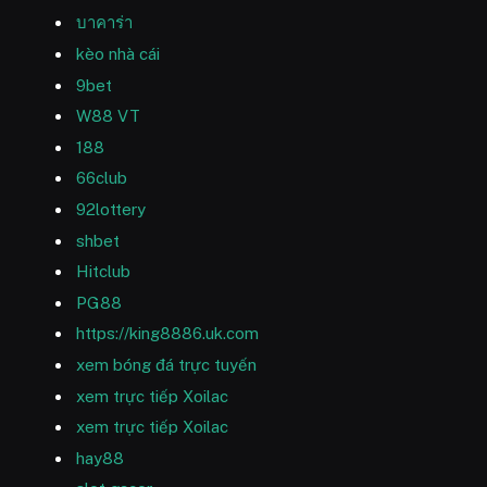
บาคาร่า
kèo nhà cái
9bet
W88 VT
188
66club
92lottery
shbet
Hitclub
PG88
https://king8886.uk.com
xem bóng đá trực tuyến
xem trực tiếp Xoilac
xem trực tiếp Xoilac
hay88