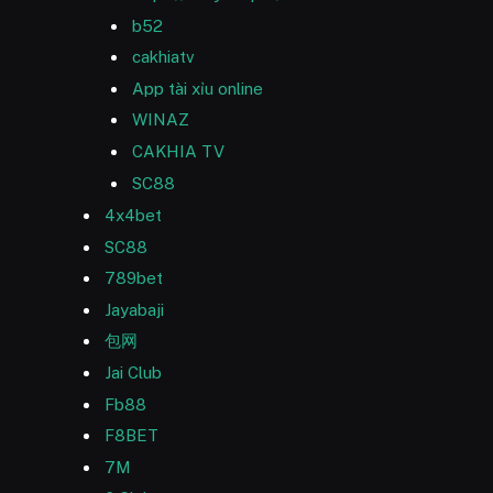
b52
cakhiatv
App tài xỉu online
WINAZ
CAKHIA TV
SC88
4x4bet
SC88
789bet
Jayabaji
包网
Jai Club
Fb88
F8BET
7M