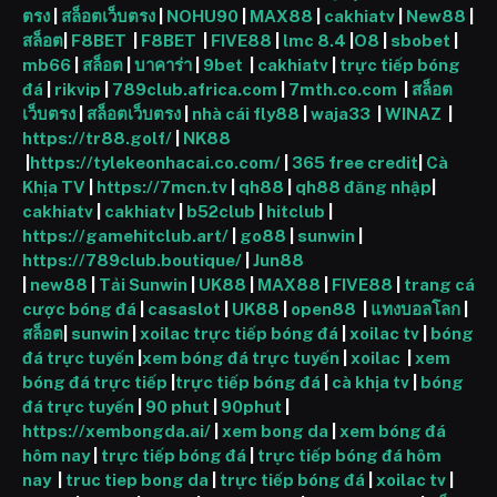
ตรง
|
สล็อตเว็บตรง
|
NOHU90
|
MAX88
|
cakhiatv
|
New88
|
สล็อต
|
F8BET
|
F8BET
|
FIVE88
|
lmc 8.4
|
O8
|
sbobet
|
mb66
|
สล็อต
|
บาคาร่า
|
9bet
|
cakhiatv
|
trực tiếp bóng
đá
|
rikvip
|
789club.africa.com
|
7mth.co.com
|
สล็อต
เว็บตรง
|
สล็อตเว็บตรง
|
nhà cái fly88
|
waja33
|
WINAZ
|
https://tr88.golf/
|
NK88
|
https://tylekeonhacai.co.com/
|
365 free credit
|
Cà
Khịa TV
|
https://7mcn.tv
|
qh88
|
qh88 đăng nhập
|
cakhiatv
|
cakhiatv
|
b52club
|
hitclub
|
https://gamehitclub.art/
|
go88
|
sunwin
|
https://789club.boutique/
|
Jun88
|
new88
|
Tải Sunwin
|
UK88
|
MAX88
|
FIVE88
|
trang cá
cược bóng đá
|
casaslot
|
UK88
|
open88
|
แทงบอลโลก
|
สล็อต
|
sunwin
|
xoilac trực tiếp bóng đá
|
xoilac tv
|
bóng
đá trực tuyến
|
xem bóng đá trực tuyến
|
xoilac
|
xem
bóng đá trực tiếp
|
trực tiếp bóng đá
|
cà khịa tv
|
bóng
đá trực tuyến
|
90 phut
|
90phut
|
https://xembongda.ai/
|
xem bong da
|
xem bóng đá
hôm nay
|
trực tiếp bóng đá
|
trực tiếp bóng đá hôm
nay
|
truc tiep bong da
|
trực tiếp bóng đá
|
xoilac tv
|