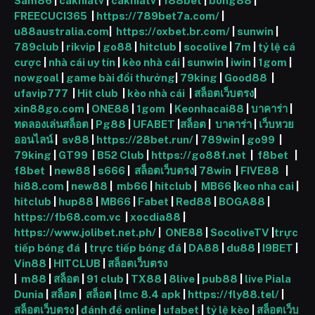
Sam86
|
cakhiatv
|
cakhiatv
|
188bet
|
bong88
|
FREECUCI365
|
https://789bet7a.com/
|
u88australia.com
|
https://oxbet.br.com/
|
sunwin
|
789club
|
rikvip
|
go88
|
hitclub
|
socolive
|
7m
|
tỷ lệ cá
cược
|
nhà cái uy tín
|
kèo nhà cái
|
sunwin
|
iwin
|
1gom
|
nowgoal
|
game bài đổi thưởng
|
79king
|
Good88
|
ufavip777
|
Hit club
|
kèo nhà cái
|
สล็อตเว็บตรง
|
xin88go.com
|
ONE88
|
1gom
|
Keonhacai88
|
บาคาร่า
|
ทดลองเล่นสล็อต
|
Pg88
|
UFABET
|
สล็อต
|
บาคาร่า
|
เว็บหวย
ออนไลน์
|
sv88
|
https://28bet.run/
|
789win
|
go99
|
79king
|
GT99
|
B52 Club
|
https://go88f.net
|
f8bet
|
f8bet
|
new88
|
s666
|
สล็อตเว็บตรง
|
78win
|
FIVE88
|
hi88.com
|
new88
|
mb66
|
hitclub
|
MB66
|
keo nha cai
|
hitclub
|
hup88
|
MB66
|
Fabet
|
Red88
|
BOGA88
|
https://fb68.com.vc
|
xocdia88
|
https://www.jolibet.net.ph/
|
ONE88
|
SocoliveTV
|
trực
tiếp bóng đá
|
trực tiếp bóng đá
|
DA88
|
du88
|
I9BET
|
Vin88
|
HITCLUB
|
สล็อตเว็บตรง
|
m88
|
สล็อต
|
91 club
|
TX88
|
8live
|
pub88
|
live Piala
Dunia
|
สล็อต
|
สล็อต
|
lmc 8.4 apk
|
https://fly88.tel/
|
สล็อตเว็บตรง
|
đánh đề online
|
ufabet
|
tỷ lệ kèo
|
สล็อตเว็บ