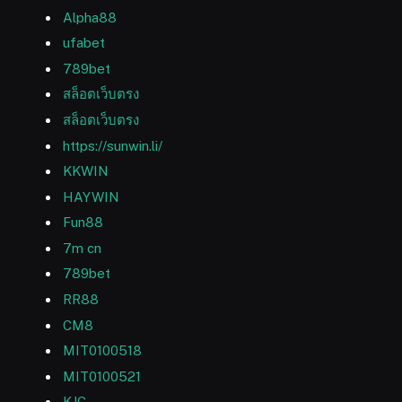
Alpha88
ufabet
789bet
สล็อตเว็บตรง
สล็อตเว็บตรง
https://sunwin.li/
KKWIN
HAYWIN
Fun88
7m cn
789bet
RR88
CM8
MIT0100518
MIT0100521
KJC