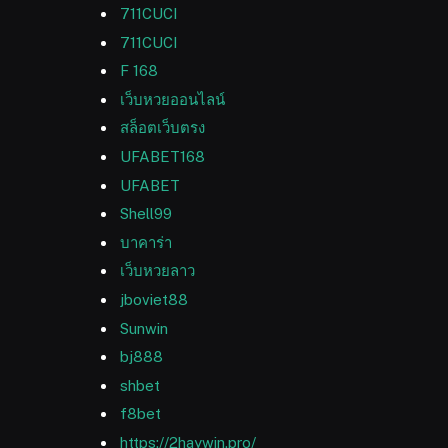
711CUCI
711CUCI
F 168
เว็บหวยออนไลน์
สล็อตเว็บตรง
UFABET168
UFABET
Shell99
บาคาร่า
เว็บหวยลาว
jboviet88
Sunwin
bj888
shbet
f8bet
https://2haywin.pro/