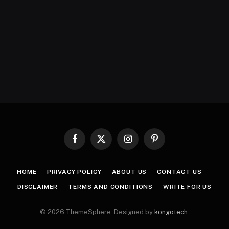
Facebook
X
Instagram
Pinterest
(Twitter)
HOME
PRIVACY POLICY
ABOUT US
CONTACT US
DISCLAIMER
TERMS AND CONDITIONS
WRITE FOR US
© 2026 ThemeSphere. Designed by
kongotech
.