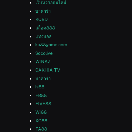
เว็บหวยออนไลน์
บาคาร่า
KQBD
สล็อต888
แทงบอล
ku88game.com
Socolive
WINAZ
CAKHIA TV
บาคาร่า
hi88
FB88
FIVE88
WI88
XO88
TA88