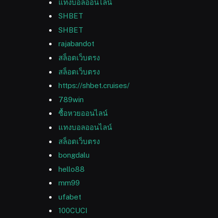
แทงบอลออนไลน์
SHBET
SHBET
rajabandot
สล็อตเว็บตรง
สล็อตเว็บตรง
https://shbet.cruises/
789win
ซื้อหวยออนไลน์
แทงบอลออนไลน์
สล็อตเว็บตรง
bongdalu
hello88
mm99
ufabet
100CUCI