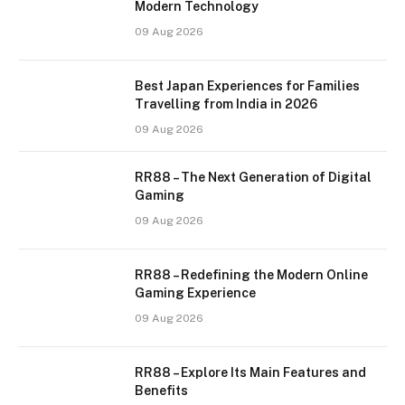
Modern Technology
09 Aug 2026
Best Japan Experiences for Families
Travelling from India in 2026
09 Aug 2026
RR88 – The Next Generation of Digital
Gaming
09 Aug 2026
RR88 – Redefining the Modern Online
Gaming Experience
09 Aug 2026
RR88 – Explore Its Main Features and
Benefits