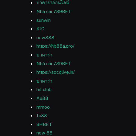
บาคาร่าออนไลน์
Nhà cái 789BET
sunwin
KJC
new888
https://hb88a.pro/
บาคาร่า
Nhà cái 789BET
https://socolive.in/
บาคาร่า
hit club
Au88
mmoo
fc88
SHBET
new 88