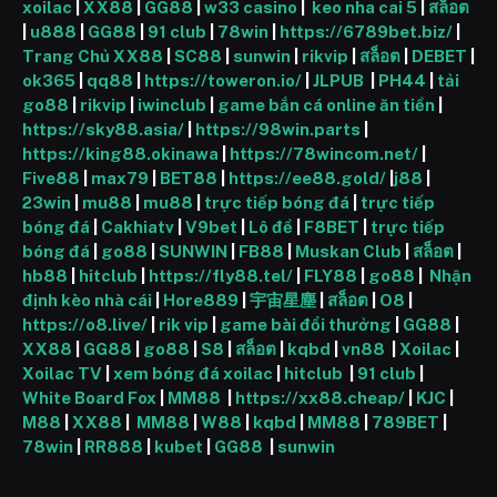
xoilac
|
XX88
|
GG88
|
w33 casino
|
keo nha cai 5
|
สล็อต
|
u888
|
GG88
|
91 club
|
78win
|
https://6789bet.biz/
|
Trang Chủ XX88
|
SC88
|
sunwin
|
rikvip
|
สล็อต
|
DEBET
|
ok365
|
qq88
|
https://toweron.io/
|
JLPUB
|
PH44
|
tải
go88
|
rikvip
|
iwinclub
|
game bắn cá online ăn tiền
|
https://sky88.asia/
|
https://98win.parts
|
https://king88.okinawa
|
https://78wincom.net/
|
Five88
|
max79
|
BET88
|
https://ee88.gold/
|
j88
|
23win
|
mu88
|
mu88
|
trực tiếp bóng đá
|
trực tiếp
bóng đá
|
Cakhiatv
|
V9bet
|
Lô đề
|
F8BET
|
trực tiếp
bóng đá
|
go88
|
SUNWIN
|
FB88
|
Muskan Club
|
สล็อต
|
hb88
|
hitclub
|
https://fly88.tel/
|
FLY88
|
go88
|
Nhận
định kèo nhà cái
|
Hore889
|
宇宙星塵
|
สล็อต
|
O8
|
https://o8.live/
|
rik vip
|
game bài đổi thưởng
|
GG88
|
XX88
|
GG88
|
go88
|
S8
|
สล็อต
|
kqbd
|
vn88
|
Xoilac
|
Xoilac TV
|
xem bóng đá xoilac
|
hitclub
|
91 club
|
White Board Fox
|
MM88
|
https://xx88.cheap/
|
KJC
|
M88
|
XX88
|
MM88
|
W88
|
kqbd
|
MM88
|
789BET
|
78win
|
RR888
|
kubet
|
GG88
|
sunwin