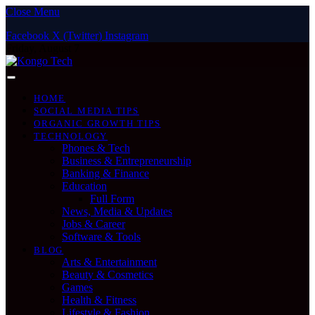
Close Menu
Facebook
X (Twitter)
Instagram
Friday, August 7
HOME
SOCIAL MEDIA TIPS
ORGANIC GROWTH TIPS
TECHNOLOGY
Phones & Tech
Business & Entrepreneurship
Banking & Finance
Education
Full Form
News, Media & Updates
Jobs & Career
Software & Tools
BLOG
Arts & Entertainment
Beauty & Cosmetics
Games
Health & Fitness
Lifestyle & Fashion