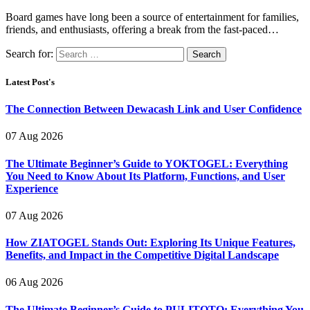
Board games have long been a source of entertainment for families,
friends, and enthusiasts, offering a break from the fast-paced…
Search for:
Latest Post's
The Connection Between Dewacash Link and User Confidence
07 Aug 2026
The Ultimate Beginner’s Guide to YOKTOGEL: Everything
You Need to Know About Its Platform, Functions, and User
Experience
07 Aug 2026
How ZIATOGEL Stands Out: Exploring Its Unique Features,
Benefits, and Impact in the Competitive Digital Landscape
06 Aug 2026
The Ultimate Beginner’s Guide to PULITOTO: Everything You