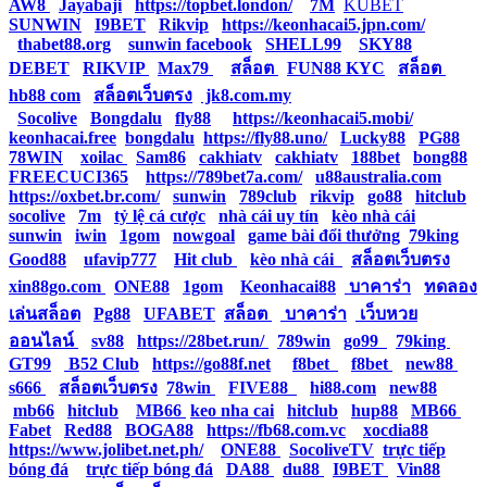
AW8
|
Jayabaji
|
https://topbet.london/
|
7M
|
KUBET
|
SUNWIN
|
I9BET
|
Rikvip
|
https://keonhacai5.jpn.com/
|
thabet88.org
|
sunwin facebook
|
SHELL99
|
SKY88
|
DEBET
|
RIKVIP
|
Max79
|
สล็อต
|
FUN88 KYC
|
สล็อต
|
hb88 com
|
สล็อตเว็บตรง
|
jk8.com.my
|
Socolive
|
Bongdalu
|
fly88
|
https://keonhacai5.mobi/
|
keonhacai.free
|
bongdalu
|
https://fly88.uno/
|
Lucky88
|
PG88
|
78WIN
|
xoilac
|
Sam86
|
cakhiatv
|
cakhiatv
|
188bet
|
bong88
|
FREECUCI365
|
https://789bet7a.com/
|
u88australia.com
|
https://oxbet.br.com/
|
sunwin
|
789club
|
rikvip
|
go88
|
hitclub
|
socolive
|
7m
|
tỷ lệ cá cược
|
nhà cái uy tín
|
kèo nhà cái
|
sunwin
|
iwin
|
1gom
|
nowgoal
|
game bài đổi thưởng
|
79king
|
Good88
|
ufavip777
|
Hit club
|
kèo nhà cái
|
สล็อตเว็บตรง
|
xin88go.com
|
ONE88
|
1gom
|
Keonhacai88
|
บาคาร่า
|
ทดลอง
เล่นสล็อต
|
Pg88
|
UFABET
|
สล็อต
|
บาคาร่า
|
เว็บหวย
ออนไลน์
|
sv88
|
https://28bet.run/
|
789win
|
go99
|
79king
|
GT99
|
B52 Club
|
https://go88f.net
|
f8bet
|
f8bet
|
new88
|
s666
|
สล็อตเว็บตรง
|
78win
|
FIVE88
|
hi88.com
|
new88
|
mb66
|
hitclub
|
MB66
|
keo nha cai
|
hitclub
|
hup88
|
MB66
|
Fabet
|
Red88
|
BOGA88
|
https://fb68.com.vc
|
xocdia88
|
https://www.jolibet.net.ph/
|
ONE88
|
SocoliveTV
|
trực tiếp
bóng đá
|
trực tiếp bóng đá
|
DA88
|
du88
|
I9BET
|
Vin88
|