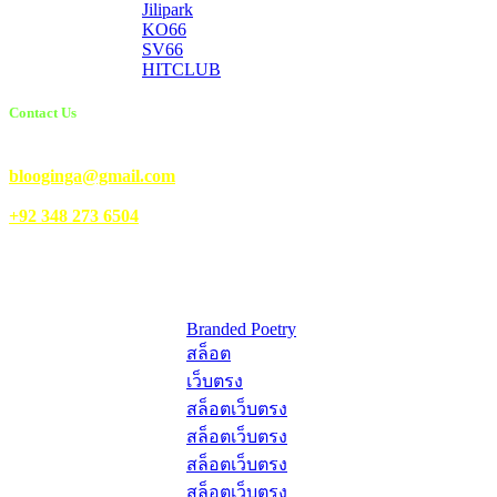
Jilipark
KO66
SV66
HITCLUB
Contact Us
Email Us:
blooginga@gmail.com
|
WhatsApp:
+92 348 273 6504
HelpFull Links
Here are some helpfull links for our user. hopefully you liked it.
Branded Poetry
สล็อต
เว็บตรง
สล็อตเว็บตรง
สล็อตเว็บตรง
สล็อตเว็บตรง
สล็อตเว็บตรง