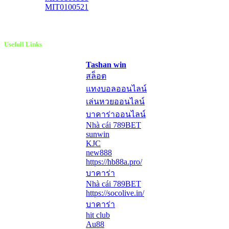
MIT0100521
Usefull Links
Tashan win
สล็อต
แทงบอลออนไลน์
เล่นหวยออนไลน์
บาคาร่าออนไลน์
Nhà cái 789BET
sunwin
KJC
new888
https://hb88a.pro/
บาคาร่า
Nhà cái 789BET
https://socolive.in/
บาคาร่า
hit club
Au88