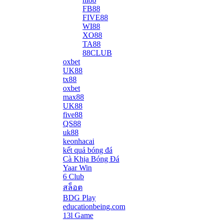
FB88
FIVE88
WI88
XO88
TA88
88CLUB
oxbet
UK88
tx88
oxbet
max88
UK88
five88
QS88
uk88
keonhacai
kết quả bóng đá
Cà Khịa Bóng Đá
Yaar Win
6 Club
สล็อต
BDG Play
educationbeing.com
13l Game