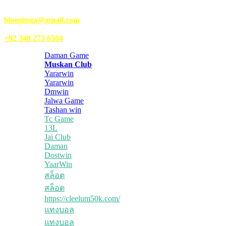
Email Us:
blooginga@gmail.com
|
WhatsApp:
+92 348 273 6504
Daman Game
Muskan Club
Yararwin
Yararwin
Dmwin
Jalwa Game
Tashan win
Tc Game
13L
Jai Club
Daman
Dostwin
YaarWin
สล็อต
สล็อต
https://cleelum50k.com/
แทงบอล
แทงบอล