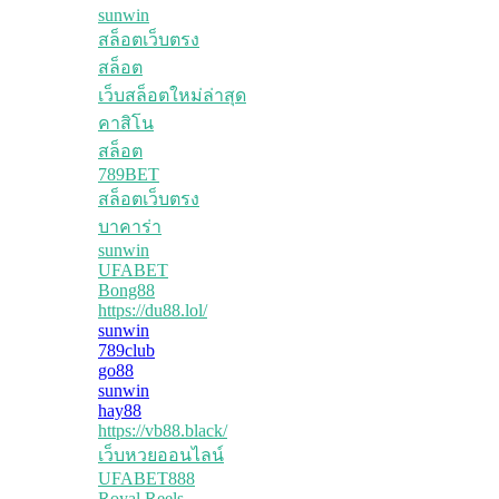
sunwin
สล็อตเว็บตรง
สล็อต
เว็บสล็อตใหม่ล่าสุด
คาสิโน
สล็อต
789BET
สล็อตเว็บตรง
บาคาร่า
sunwin
UFABET
Bong88
https://du88.lol/
sunwin
789club
go88
sunwin
hay88
https://vb88.black/
เว็บหวยออนไลน์
UFABET888
Royal Reels