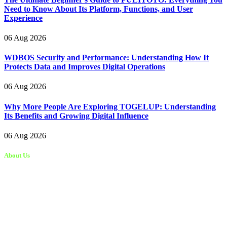
Need to Know About Its Platform, Functions, and User
Experience
06 Aug 2026
WDBOS Security and Performance: Understanding How It
Protects Data and Improves Digital Operations
06 Aug 2026
Why More People Are Exploring TOGELUP: Understanding
Its Benefits and Growing Digital Influence
06 Aug 2026
About Us
Kongo Tech is a website where you will get tips and tricks to grow
fast on social media and get information about technology, finance,
gaming, entertainment, lifestyle, health, and fitness news. You
should also write articles for Kongo Tech.
We’re accepting new partnerships right now.