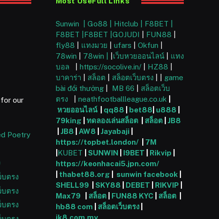
Most UseFull Links
Sunwin |
Go88 |
Hitclub |
F8BET |
F8BET |
F8BET |
GOJUDI
|
FUN88
|
fly88
|
แทงมวย
|
ufars
|
Okfun
|
78win
|
78win |
|
เว็บหวยออนไลน์
|
แทง
บอล
|
https://socolive.in/
|
HZ88
|
บาคาร่า
|
สล็อต
|
สล็อตเว็บตรง
|
|
game
bài đổi thưởng
|
MB 66
|
สล็อตเว็บ
ตรง
|
neathfootballleague.co.uk
|
for our
หวยออนไลน์
|
qq88
|
bet88
|
u888
|
79king
|
ทดลองเล่นสล็อต
|
สล็อต
|
JB8
|
JB8
|
AW8
|
Jayabaji
|
d Poetry
https://topbet.london/
|
7M
|
KUBET
|
SUNWIN
|
I9BET
|
Rikvip
|
ง
https://keonhacai5.jpn.com/
|
thabet88.org
|
sunwin facebook
|
ว็บตรง
SHELL99
|
SKY88
|
DEBET
|
RIKVIP
|
ว็บตรง
Max79
|
สล็อต
|
FUN88 KYC
|
สล็อต
|
ว็บตรง
hb88 com
|
สล็อตเว็บตรง
|
jk8.com.my
ว็บตรง