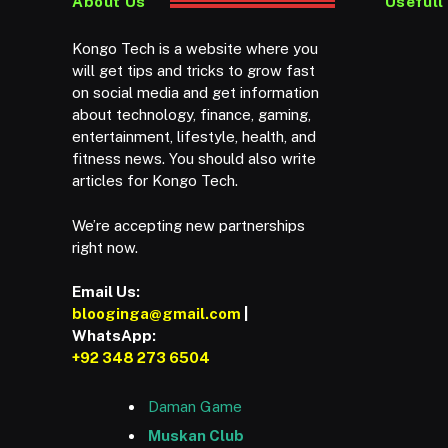
About Us
Usefull
Kongo Tech is a website where you
will get tips and tricks to grow fast
on social media and get information
about technology, finance, gaming,
entertainment, lifestyle, health, and
fitness news. You should also write
articles for Kongo Tech.
We’re accepting new partnerships
right now.
Email Us:
blooginga@gmail.com
|
WhatsApp:
+92 348 273 6504
Daman Game
Muskan Club