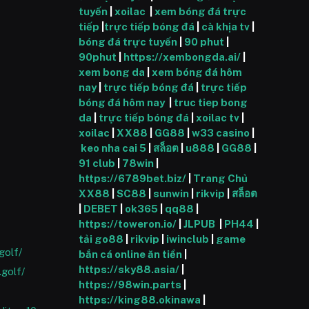
tuyến
|
xoilac
|
xem bóng đá trực
tiếp
|
trực tiếp bóng đá
|
cà khịa tv
|
bóng đá trực tuyến
|
90 phut
|
90phut
|
https://xembongda.ai/
|
xem bong da
|
xem bóng đá hôm
nay
|
trực tiếp bóng đá
|
trực tiếp
bóng đá hôm nay
|
truc tiep bong
da
|
trực tiếp bóng đá
|
xoilac tv
|
xoilac
|
XX88
|
GG88
|
w33 casino
|
keo nha cai 5
|
สล็อต
|
u888
|
GG88
|
91 club
|
78win
|
https://6789bet.biz/
|
Trang Chủ
XX88
|
SC88
|
sunwin
|
rikvip
|
สล็อต
|
DEBET
|
ok365
|
qq88
|
https://toweron.io/
|
JLPUB
|
PH44
|
tải go88
|
rikvip
|
iwinclub
|
game
golf/
bắn cá online ăn tiền
|
https://sky88.asia/
|
.golf/
https://98win.parts
|
https://king88.okinawa
|