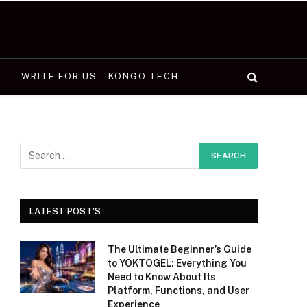
WRITE FOR US – KONGO TECH
LATEST POST'S
The Ultimate Beginner’s Guide
to YOKTOGEL: Everything You
Need to Know About Its
Platform, Functions, and User
Experience