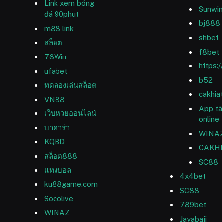
Link xem bóng
Sunwi
đá 90phut
bj888
m88 link
shbet
สล็อต
f8bet
78Win
https:
ufabet
b52
ทดลองเล่นสล็อต
cakhia
VN88
App tà
เว็บหวยออนไลน์
online
บาคาร่า
WINA
KQBD
CAKHI
สล็อต888
SC88
แทงบอล
4x4bet
ku88game.com
SC88
Socolive
789bet
WINAZ
Jayabaji