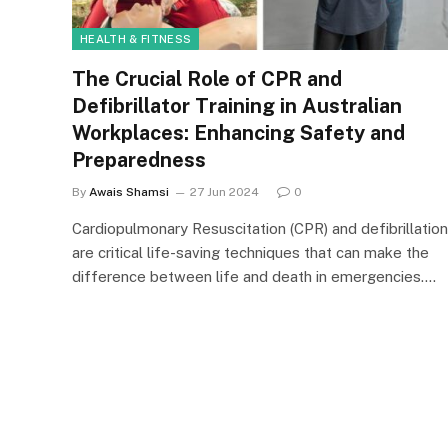
HEALTH & FITNESS
The Crucial Role of CPR and
Defibrillator Training in Australian
Workplaces: Enhancing Safety and
Preparedness
By
Awais Shamsi
27 Jun 2024
0
Cardiopulmonary Resuscitation (CPR) and defibrillation
are critical life-saving techniques that can make the
difference between life and death in emergencies.…