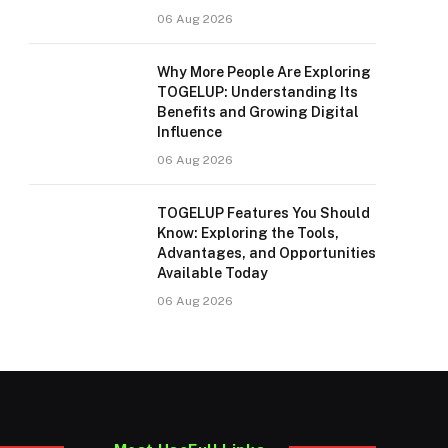
06 Aug 2026
Why More People Are Exploring
TOGELUP: Understanding Its
Benefits and Growing Digital
Influence
06 Aug 2026
TOGELUP Features You Should
Know: Exploring the Tools,
Advantages, and Opportunities
Available Today
06 Aug 2026