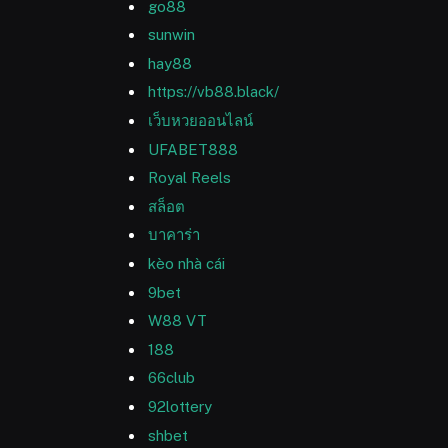
go88
sunwin
hay88
https://vb88.black/
เว็บหวยออนไลน์
UFABET888
Royal Reels
สล็อต
บาคาร่า
kèo nhà cái
9bet
W88 VT
188
66club
92lottery
shbet