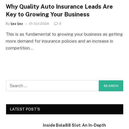
Why Quality Auto Insurance Leads Are
Key to Growing Your Business
By
Ijaz Ijaz
01 Oct 2024
0
This is as fundamental to growing your business as getting
more demand for insurance policies and an increase in
competition…
LATEST POST'S
Inside Bola88 Slot: An In-Depth