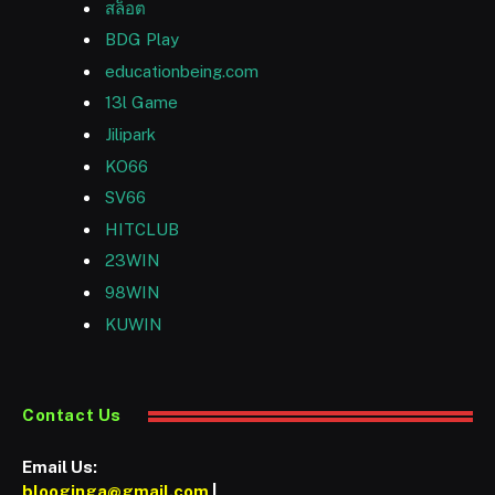
สล็อต
BDG Play
educationbeing.com
13l Game
Jilipark
KO66
SV66
HITCLUB
23WIN
98WIN
KUWIN
Contact Us
Email Us:
blooginga@gmail.com
|