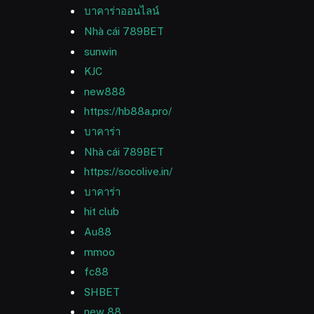
บาคาร่าออนไลน์
Nhà cái 789BET
sunwin
KJC
new888
https://hb88a.pro/
บาคาร่า
Nhà cái 789BET
https://socolive.in/
บาคาร่า
hit club
Au88
mmoo
fc88
SHBET
new 88