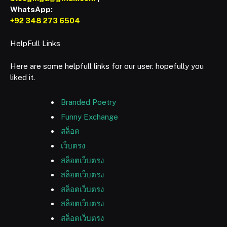
WhatsApp:
+92 348 273 6504
HelpFull Links
Here are some helpfull links for our user. hopefully you
liked it.
Branded Poetry
Funny Exchange
สล็อต
เว็บตรง
สล็อตเว็บตรง
สล็อตเว็บตรง
สล็อตเว็บตรง
สล็อตเว็บตรง
สล็อตเว็บตรง