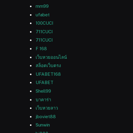
mm99
ufabet
100CUCI
711CUCI
711CUCI
F 168
เว็บหวยออนไลน์
สล็อตเว็บตรง
UFABET168
UFABET
Shell99
บาคาร่า
เว็บหวยลาว
jboviet88
Sunwin