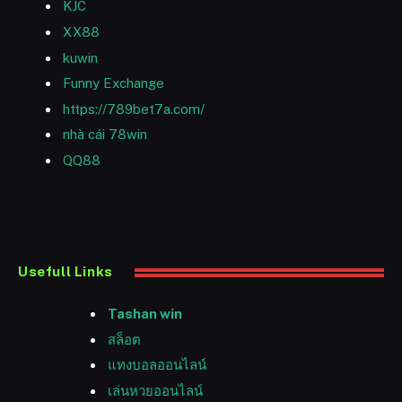
KJC
XX88
kuwin
Funny Exchange
https://789bet7a.com/
nhà cái 78win
QQ88
Usefull Links
Tashan win
สล็อต
แทงบอลออนไลน์
เล่นหวยออนไลน์