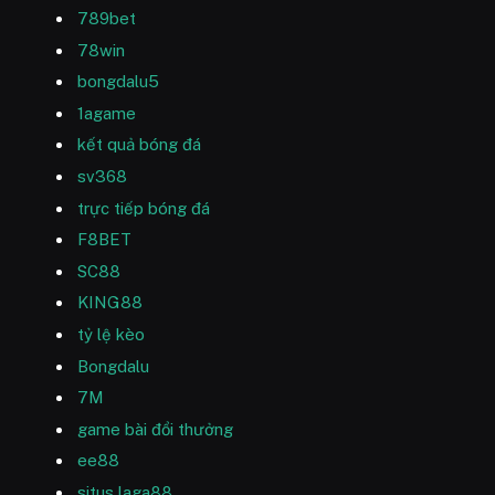
789bet
78win
bongdalu5
1agame
kết quả bóng đá
sv368
trực tiếp bóng đá
F8BET
SC88
KING88
tỷ lệ kèo
Bongdalu
7M
game bài đổi thưởng
ee88
situs laga88