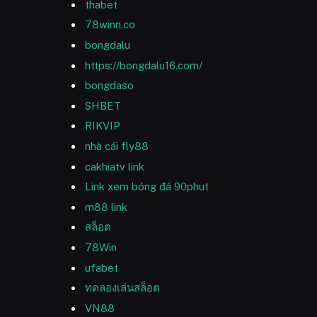
thabet
78winn.co
bongdalu
https://bongdalu16.com/
bongdaso
SHBET
RIKVIP
nhà cái fly88
cakhiatv link
Link xem bóng đá 90phut
m88 link
สล็อต
78Win
ufabet
ทดลองเล่นสล็อต
VN88