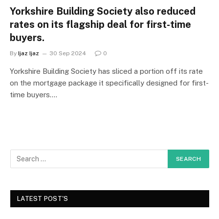
Yorkshire Building Society also reduced
rates on its flagship deal for first-time
buyers.
By
Ijaz Ijaz
30 Sep 2024
0
Yorkshire Building Society has sliced a portion off its rate
on the mortgage package it specifically designed for first-
time buyers.…
LATEST POST'S