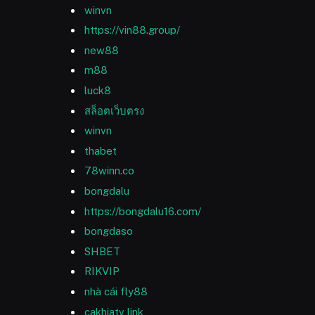
winvn
https://vin88.group/
new88
m88
luck8
สล็อตเว็บตรง
winvn
thabet
78winn.co
bongdalu
https://bongdalu16.com/
bongdaso
SHBET
RIKVIP
nhà cái fly88
cakhiatv link