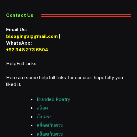
Contact Us
Email Us:
blooginga@gmail.com
|
WhatsApp:
+92 348 273 6504
HelpFull Links
Here are some helpfull links for our user. hopefully you
liked it.
Branded Poetry
สล็อต
เว็บตรง
สล็อตเว็บตรง
สล็อตเว็บตรง