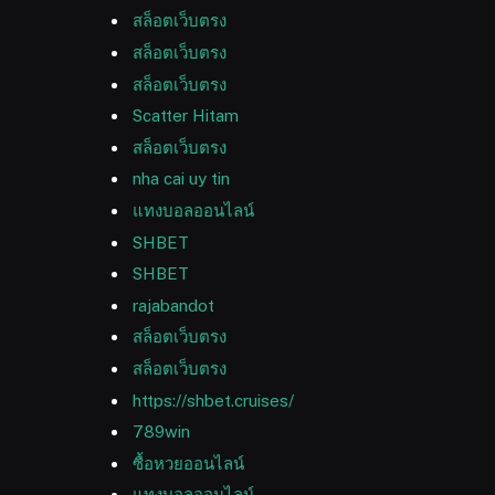
สล็อตเว็บตรง
สล็อตเว็บตรง
สล็อตเว็บตรง
Scatter Hitam
สล็อตเว็บตรง
nha cai uy tin
แทงบอลออนไลน์
SHBET
SHBET
rajabandot
สล็อตเว็บตรง
สล็อตเว็บตรง
https://shbet.cruises/
789win
ซื้อหวยออนไลน์
แทงบอลออนไลน์