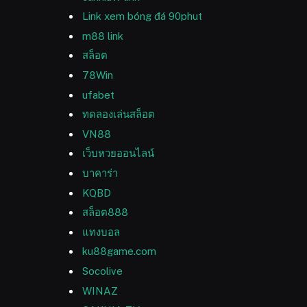
Link xem bóng đá 90phut
m88 link
สล็อต
78Win
ufabet
ทดลองเล่นสล็อต
VN88
เว็บหวยออนไลน์
บาคาร่า
KQBD
สล็อต888
แทงบอล
ku88game.com
Socolive
WINAZ