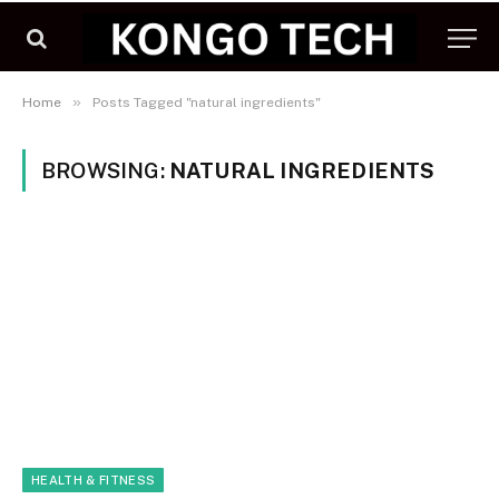
»
Home
Posts Tagged "natural ingredients"
BROWSING:
NATURAL INGREDIENTS
HEALTH & FITNESS