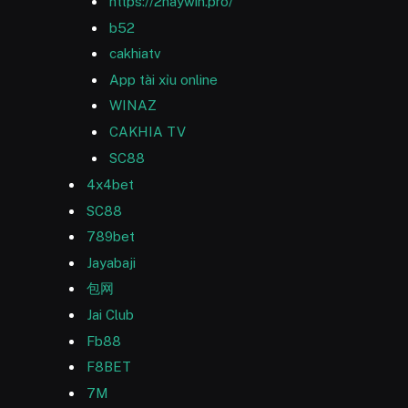
https://2haywin.pro/
b52
cakhiatv
App tài xỉu online
WINAZ
CAKHIA TV
SC88
4x4bet
SC88
789bet
Jayabaji
包网
Jai Club
Fb88
F8BET
7M