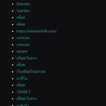
Dostwin
YaarWin
สล็อต
สล็อต
https://cleelum50k.com/
แทงบอล
แทงบอล
sunwin
สล็อตเว็บตรง
สล็อต
เว็บสล็อตใหม่ล่าสุด
คาสิโน
สล็อต
789BET
สล็อตเว็บตรง
บาคาร่า