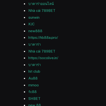
บาคาร่าออนไลน์
Nhà cái 789BET
sunwin
KJC
new888
https://hb88a.pro/
บาคาร่า
Nhà cái 789BET
https://socolive.in/
บาคาร่า
hit club
Au88
mmoo
fc88
SHBET
new 88