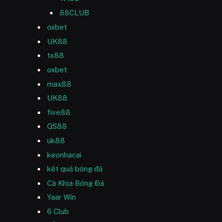
88CLUB
oxbet
UK88
tx88
oxbet
max88
UK88
five88
QS88
uk88
keonhacai
kết quả bóng đá
Cà Khịa Bóng Đá
Yaar Win
6 Club