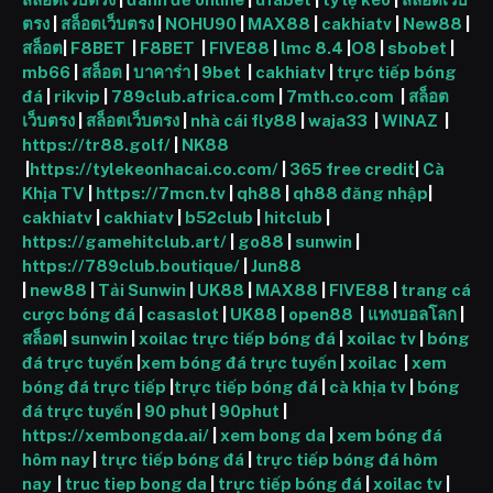
ตรง
|
สล็อตเว็บตรง
|
NOHU90
|
MAX88
|
cakhiatv
|
New88
|
สล็อต
|
F8BET
|
F8BET
|
FIVE88
|
lmc 8.4
|
O8
|
sbobet
|
mb66
|
สล็อต
|
บาคาร่า
|
9bet
|
cakhiatv
|
trực tiếp bóng
đá
|
rikvip
|
789club.africa.com
|
7mth.co.com
|
สล็อต
เว็บตรง
|
สล็อตเว็บตรง
|
nhà cái fly88
|
waja33
|
WINAZ
|
https://tr88.golf/
|
NK88
|
https://tylekeonhacai.co.com/
|
365 free credit
|
Cà
Khịa TV
|
https://7mcn.tv
|
qh88
|
qh88 đăng nhập
|
cakhiatv
|
cakhiatv
|
b52club
|
hitclub
|
https://gamehitclub.art/
|
go88
|
sunwin
|
https://789club.boutique/
|
Jun88
|
new88
|
Tải Sunwin
|
UK88
|
MAX88
|
FIVE88
|
trang cá
cược bóng đá
|
casaslot
|
UK88
|
open88
|
แทงบอลโลก
|
สล็อต
|
sunwin
|
xoilac trực tiếp bóng đá
|
xoilac tv
|
bóng
đá trực tuyến
|
xem bóng đá trực tuyến
|
xoilac
|
xem
bóng đá trực tiếp
|
trực tiếp bóng đá
|
cà khịa tv
|
bóng
đá trực tuyến
|
90 phut
|
90phut
|
https://xembongda.ai/
|
xem bong da
|
xem bóng đá
hôm nay
|
trực tiếp bóng đá
|
trực tiếp bóng đá hôm
nay
|
truc tiep bong da
|
trực tiếp bóng đá
|
xoilac tv
|