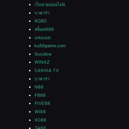
เว็บหวยออนไลน์
บาคาร่า
KQBD
สล็อต888
แทงบอล
ku88game.com
Socolive
WINAZ
CAKHIA TV
บาคาร่า
hi88
FB88
FIVE88
WI88
XO88
TA88