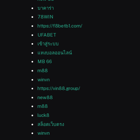
บาคาร่า
78WIN
https://f8betb1.com/
UFABET
เข้าสู่ระบบ
แทงบอลออนไลน์
MB 66
m88
winvn
https://vin88.group/
new88
m88
luck8
สล็อตเว็บตรง
winvn