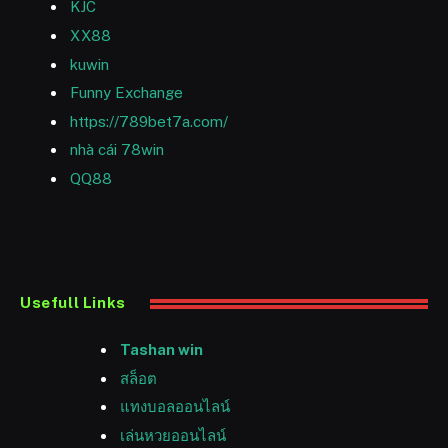
KJC
XX88
kuwin
Funny Exchange
https://789bet7a.com/
nhà cái 78win
QQ88
Usefull Links
Tashan win
สล็อต
แทงบอลออนไลน์
เล่นหวยออนไลน์