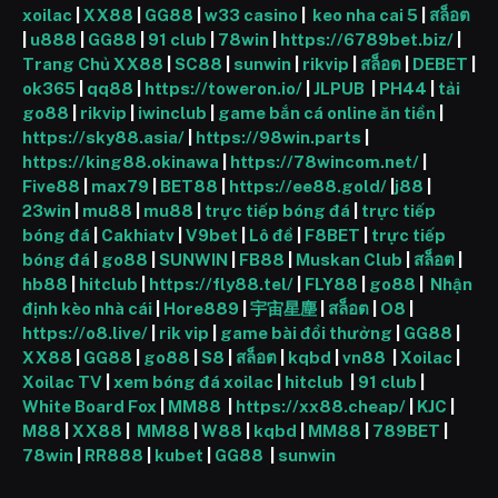
xoilac
|
XX88
|
GG88
|
w33 casino
|
keo nha cai 5
|
สล็อต
|
u888
|
GG88
|
91 club
|
78win
|
https://6789bet.biz/
|
Trang Chủ XX88
|
SC88
|
sunwin
|
rikvip
|
สล็อต
|
DEBET
|
ok365
|
qq88
|
https://toweron.io/
|
JLPUB
|
PH44
|
tải
go88
|
rikvip
|
iwinclub
|
game bắn cá online ăn tiền
|
https://sky88.asia/
|
https://98win.parts
|
https://king88.okinawa
|
https://78wincom.net/
|
Five88
|
max79
|
BET88
|
https://ee88.gold/
|
j88
|
23win
|
mu88
|
mu88
|
trực tiếp bóng đá
|
trực tiếp
bóng đá
|
Cakhiatv
|
V9bet
|
Lô đề
|
F8BET
|
trực tiếp
bóng đá
|
go88
|
SUNWIN
|
FB88
|
Muskan Club
|
สล็อต
|
hb88
|
hitclub
|
https://fly88.tel/
|
FLY88
|
go88
|
Nhận
định kèo nhà cái
|
Hore889
|
宇宙星塵
|
สล็อต
|
O8
|
https://o8.live/
|
rik vip
|
game bài đổi thưởng
|
GG88
|
XX88
|
GG88
|
go88
|
S8
|
สล็อต
|
kqbd
|
vn88
|
Xoilac
|
Xoilac TV
|
xem bóng đá xoilac
|
hitclub
|
91 club
|
White Board Fox
|
MM88
|
https://xx88.cheap/
|
KJC
|
M88
|
XX88
|
MM88
|
W88
|
kqbd
|
MM88
|
789BET
|
78win
|
RR888
|
kubet
|
GG88
|
sunwin