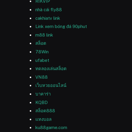
RIKVIP
nhà cái fly88
cakhiatv link
Link xem bóng đá 90phut
m88 link
สล็อต
78Win
ufabet
ทดลองเล่นสล็อต
VN88
เว็บหวยออนไลน์
บาคาร่า
KQBD
สล็อต888
แทงบอล
ku88game.com