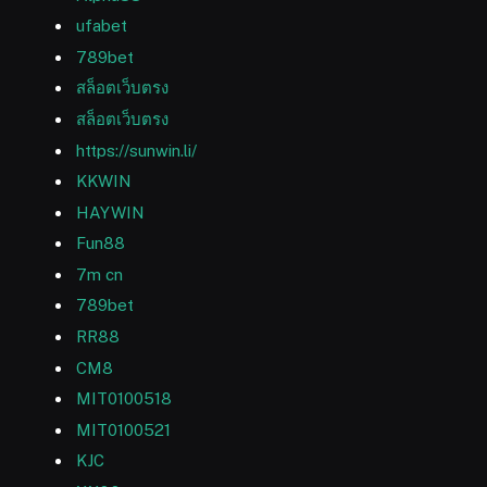
ufabet
789bet
สล็อตเว็บตรง
สล็อตเว็บตรง
https://sunwin.li/
KKWIN
HAYWIN
Fun88
7m cn
789bet
RR88
CM8
MIT0100518
MIT0100521
KJC