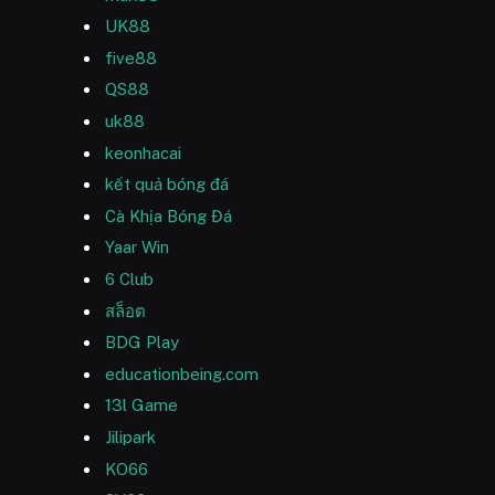
UK88
five88
QS88
uk88
keonhacai
kết quả bóng đá
Cà Khịa Bóng Đá
Yaar Win
6 Club
สล็อต
BDG Play
educationbeing.com
13l Game
Jilipark
KO66