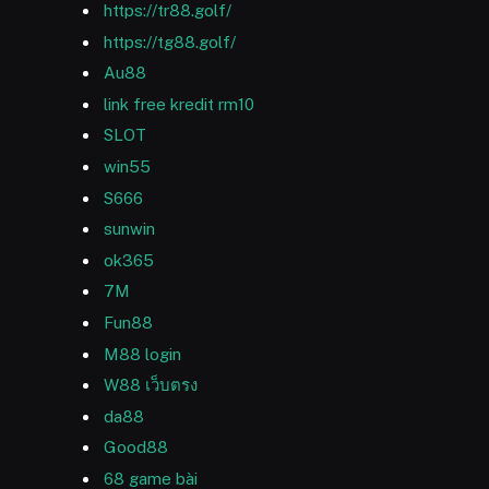
https://tr88.golf/
https://tg88.golf/
Au88
link free kredit rm10
SLOT
win55
S666
sunwin
ok365
7M
Fun88
M88 login
W88 เว็บตรง
da88
Good88
68 game bài