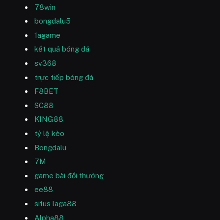
78win
bongdalu5
1agame
kết quả bóng đá
sv368
trực tiếp bóng đá
F8BET
SC88
KING88
tỷ lệ kèo
Bongdalu
7M
game bài đổi thưởng
ee88
situs laga88
Alpha88