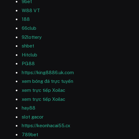
9bet
W88 VT
188
66club
92lottery
shbet
Hitclub
PG88
https://king8886.uk.com
xem bóng đá trực tuyến
xem trực tiếp Xoilac
xem trực tiếp Xoilac
hay88
slot gacor
https://keonhacai55.cx
789bet