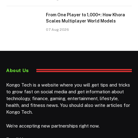
From One Player to 1,000+: How Khora
Scales Multiplayer World Models
07 Aug 2026
About Us
Kongo Tech is a website where you will get tips and tricks
to grow fast on social media and get information about
technology, finance, gaming, entertainment, lifestyle,
health, and fitness news. You should also write articles for
Kongo Tech.
We’re accepting new partnerships right now.