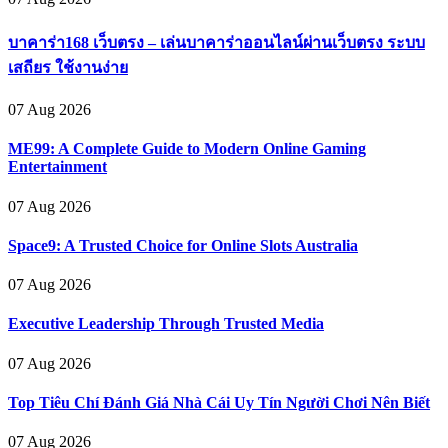
บาคาร่า168 เว็บตรง – เล่นบาคาร่าออนไลน์ผ่านเว็บตรง ระบบ
เสถียร ใช้งานง่าย
07 Aug 2026
ME99: A Complete Guide to Modern Online Gaming
Entertainment
07 Aug 2026
Space9: A Trusted Choice for Online Slots Australia
07 Aug 2026
Executive Leadership Through Trusted Media
07 Aug 2026
Top Tiêu Chí Đánh Giá Nhà Cái Uy Tín Người Chơi Nên Biết
07 Aug 2026