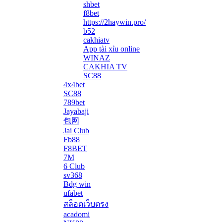
shbet
f8bet
https://2haywin.pro/
b52
cakhiatv
App tài xỉu online
WINAZ
CAKHIA TV
SC88
4x4bet
SC88
789bet
Jayabaji
包网
Jai Club
Fb88
F8BET
7M
6 Club
sv368
Bdg win
ufabet
สล็อตเว็บตรง
acadomi
</li