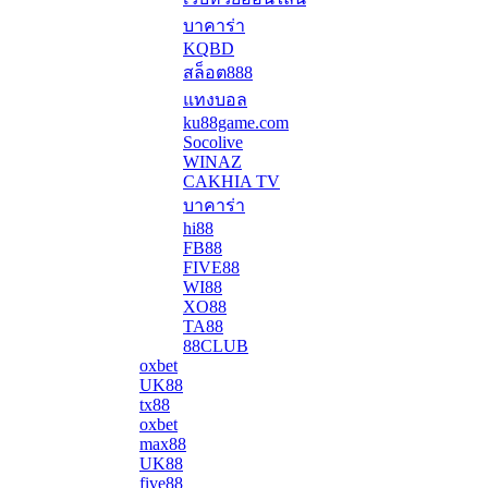
บาคาร่า
KQBD
สล็อต888
แทงบอล
ku88game.com
Socolive
WINAZ
CAKHIA TV
บาคาร่า
hi88
FB88
FIVE88
WI88
XO88
TA88
88CLUB
oxbet
UK88
tx88
oxbet
max88
UK88
five88