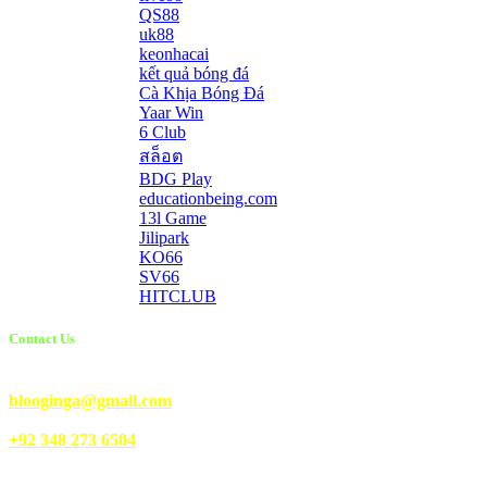
QS88
uk88
keonhacai
kết quả bóng đá
Cà Khịa Bóng Đá
Yaar Win
6 Club
สล็อต
BDG Play
educationbeing.com
13l Game
Jilipark
KO66
SV66
HITCLUB
Contact Us
Email Us:
blooginga@gmail.com
|
WhatsApp:
+92 348 273 6504
HelpFull Links