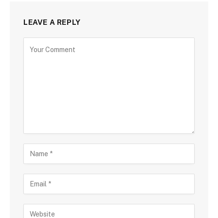
LEAVE A REPLY