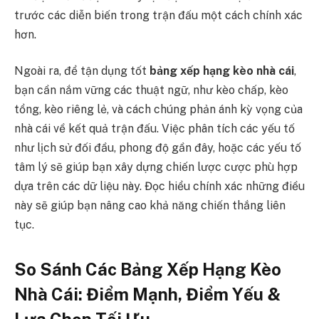
trước các diễn biến trong trận đấu một cách chính xác
hơn.
Ngoài ra, để tận dụng tốt
bảng xếp hạng kèo nhà cái
,
bạn cần nắm vững các thuật ngữ, như kèo chấp, kèo
tổng, kèo riêng lẻ, và cách chúng phản ánh kỳ vọng của
nhà cái về kết quả trận đấu. Việc phân tích các yếu tố
như lịch sử đối đầu, phong độ gần đây, hoặc các yếu tố
tâm lý sẽ giúp bạn xây dựng chiến lược cược phù hợp
dựa trên các dữ liệu này. Đọc hiểu chính xác những điều
này sẽ giúp bạn nâng cao khả năng chiến thắng liên
tục.
So Sánh Các Bảng Xếp Hạng Kèo
Nhà Cái: Điểm Mạnh, Điểm Yếu &