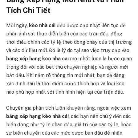
Tích Chi Tiết
Mỗi ngày,
kèo nhà cái
đều được cập nhật liên tục để
phản ánh sát thực diễn biến của các trận đấu, đồng
thời điều chỉnh các tỷ lệ theo dòng chảy của thị trường
và các dữ liệu mới. Đó là lý do tại sao việc truy cập vào
bảng xếp hạng kèo nhà cái
mới nhất luôn là bước quan
trọng đối với các bet thủ chuyên nghiệp và người mới
bắt đầu. Khi nắm rõ thông tin mới nhất, bạn dễ dàng
xác định đâu là thời điểm cược thích hợp và loại kèo
nào phù hợp nhất với tình hình hiện tại của trận đấu.
Chuyên gia phân tích luôn khuyên rằng, ngoài việc xem
bảng xếp hạng kèo nhà cái
, các bạn nên chú ý đến các
biến động như tỷ lệ chao đảo, giá trị của các tỷ lệ, hoặc
sự biến chuyển của các mức cược ban đầu để nhận