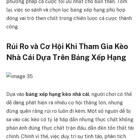
phương pháp cá cược tối ưu nhất cho bản thân. Tóm
lại, việc so sánh và chọn lọc bảng xếp hạng phù hợp
đóng vai trò then chốt trong chiến lược cá cược thành
công.
Rủi Ro và Cơ Hội Khi Tham Gia Kèo
Nhà Cái Dựa Trên Bảng Xếp Hạng
Dựa vào
bảng xếp hạng kèo nhà cái
, người chơi có thể
dễ dàng phát hiện ra nhiều cơ hội thắng lớn, nhưng
đừng quên rằng rủi ro luôn đi kèm. Một số người dễ bị
sa vào các kèo có tỷ lệ hấp dẫn nhưng thực chất không
phản ánh đúng thực chất trận đấu, dẫn đến tổn thất tài
chính. Chính vì thế, việc duy trì sự tỉnh táo, phân tích