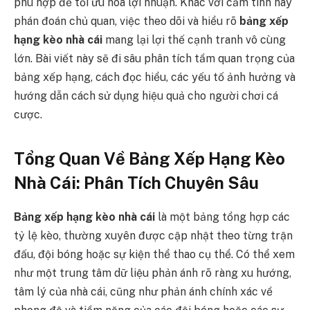
phù hợp để tối ưu hóa lợi nhuận. Khác với cảm tính hay
phán đoán chủ quan, việc theo dõi và hiểu rõ
bảng xếp
hạng kèo nhà cái
mang lại lợi thế cạnh tranh vô cùng
lớn. Bài viết này sẽ đi sâu phân tích tầm quan trọng của
bảng xếp hạng, cách đọc hiểu, các yếu tố ảnh hưởng và
hướng dẫn cách sử dụng hiệu quả cho người chơi cá
cược.
Tổng Quan Về Bảng Xếp Hạng Kèo
Nhà Cái: Phân Tích Chuyên Sâu
Bảng xếp hạng kèo nhà cái
là một bảng tổng hợp các
tỷ lệ kèo, thường xuyên được cập nhật theo từng trận
đấu, đội bóng hoặc sự kiện thể thao cụ thể. Có thể xem
như một trung tâm dữ liệu phản ánh rõ ràng xu hướng,
tâm lý của nhà cái, cũng như phản ánh chính xác về