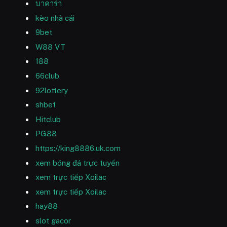
บาคาร่า
kèo nhà cái
9bet
W88 VT
188
66club
92lottery
shbet
Hitclub
PG88
https://king8886.uk.com
xem bóng đá trực tuyến
xem trực tiếp Xoilac
xem trực tiếp Xoilac
hay88
slot gacor