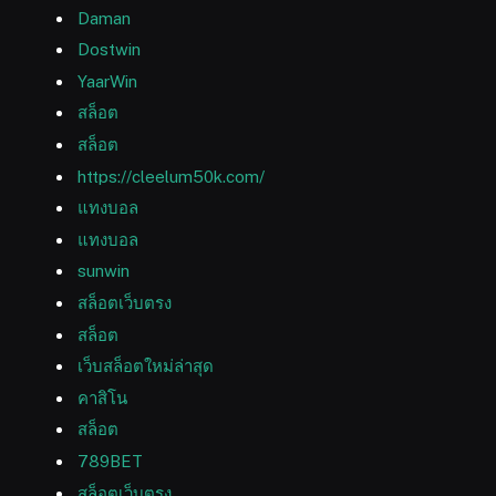
Daman
Dostwin
YaarWin
สล็อต
สล็อต
https://cleelum50k.com/
แทงบอล
แทงบอล
sunwin
สล็อตเว็บตรง
สล็อต
เว็บสล็อตใหม่ล่าสุด
คาสิโน
สล็อต
789BET
สล็อตเว็บตรง