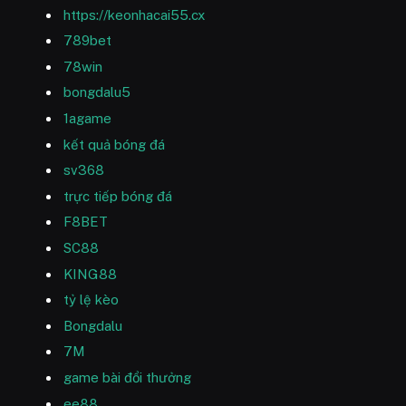
https://keonhacai55.cx
789bet
78win
bongdalu5
1agame
kết quả bóng đá
sv368
trực tiếp bóng đá
F8BET
SC88
KING88
tỷ lệ kèo
Bongdalu
7M
game bài đổi thưởng
ee88