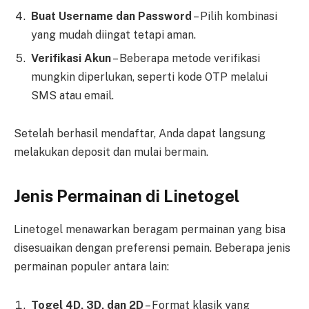
Buat Username dan Password
– Pilih kombinasi
yang mudah diingat tetapi aman.
Verifikasi Akun
– Beberapa metode verifikasi
mungkin diperlukan, seperti kode OTP melalui
SMS atau email.
Setelah berhasil mendaftar, Anda dapat langsung
melakukan deposit dan mulai bermain.
Jenis Permainan di Linetogel
Linetogel menawarkan beragam permainan yang bisa
disesuaikan dengan preferensi pemain. Beberapa jenis
permainan populer antara lain:
Togel 4D, 3D, dan 2D
– Format klasik yang