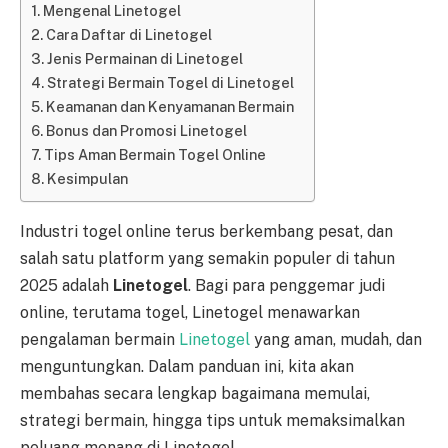
Mengenal Linetogel
Cara Daftar di Linetogel
Jenis Permainan di Linetogel
Strategi Bermain Togel di Linetogel
Keamanan dan Kenyamanan Bermain
Bonus dan Promosi Linetogel
Tips Aman Bermain Togel Online
Kesimpulan
Industri togel online terus berkembang pesat, dan
salah satu platform yang semakin populer di tahun
2025 adalah
Linetogel
. Bagi para penggemar judi
online, terutama togel, Linetogel menawarkan
pengalaman bermain
Linetogel
yang aman, mudah, dan
menguntungkan. Dalam panduan ini, kita akan
membahas secara lengkap bagaimana memulai,
strategi bermain, hingga tips untuk memaksimalkan
peluang menang di Linetogel.