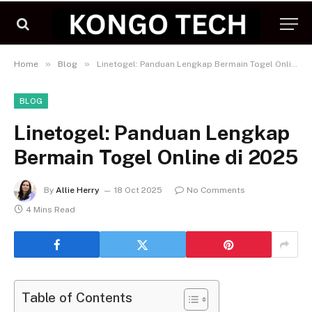
»
»
Home
Blog
Linetogel: Panduan Lengkap Bermain Togel Online di 2025
BLOG
Linetogel: Panduan Lengkap
Bermain Togel Online di 2025
By
Allie Herry
18 Oct 2025
No Comments
4 Mins Read
Table of Contents