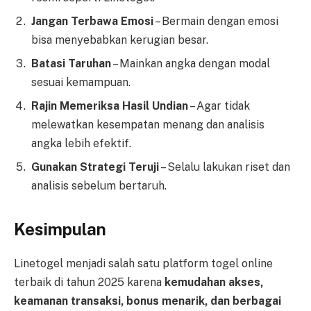
Jangan Terbawa Emosi
– Bermain dengan emosi
bisa menyebabkan kerugian besar.
Batasi Taruhan
– Mainkan angka dengan modal
sesuai kemampuan.
Rajin Memeriksa Hasil Undian
– Agar tidak
melewatkan kesempatan menang dan analisis
angka lebih efektif.
Gunakan Strategi Teruji
– Selalu lakukan riset dan
analisis sebelum bertaruh.
Kesimpulan
Linetogel menjadi salah satu platform togel online
terbaik di tahun 2025 karena
kemudahan akses,
keamanan transaksi, bonus menarik, dan berbagai