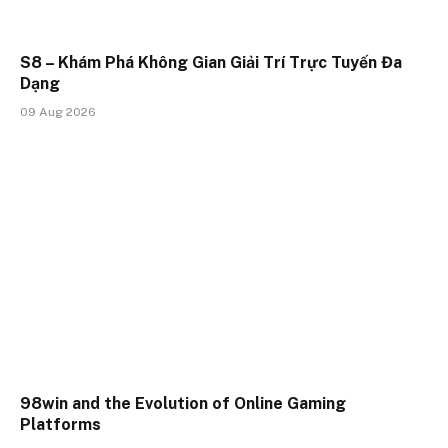
S8 – Khám Phá Không Gian Giải Trí Trực Tuyến Đa
Dạng
09 Aug 2026
98win and the Evolution of Online Gaming
Platforms