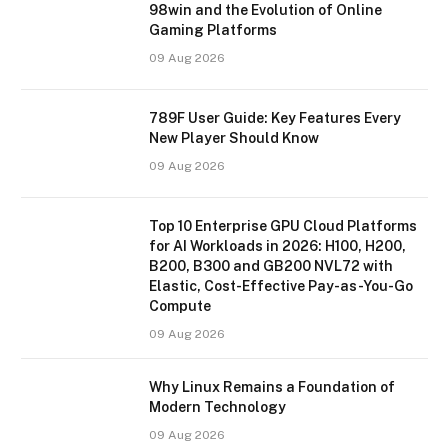
98win and the Evolution of Online
Gaming Platforms
09 Aug 2026
789F User Guide: Key Features Every
New Player Should Know
09 Aug 2026
Top 10 Enterprise GPU Cloud Platforms
for AI Workloads in 2026: H100, H200,
B200, B300 and GB200 NVL72 with
Elastic, Cost-Effective Pay-as-You-Go
Compute
09 Aug 2026
Why Linux Remains a Foundation of
Modern Technology
09 Aug 2026