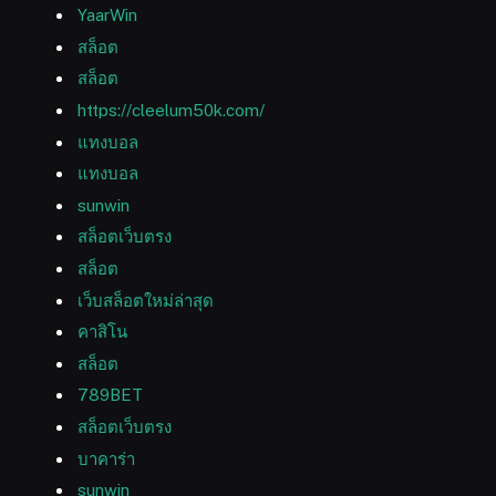
YaarWin
สล็อต
สล็อต
https://cleelum50k.com/
แทงบอล
แทงบอล
sunwin
สล็อตเว็บตรง
สล็อต
เว็บสล็อตใหม่ล่าสุด
คาสิโน
สล็อต
789BET
สล็อตเว็บตรง
บาคาร่า
sunwin