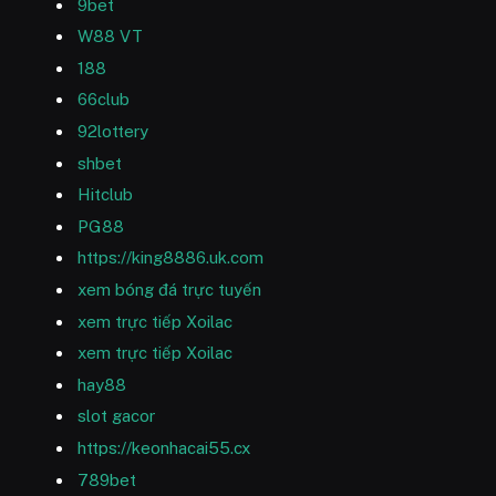
9bet
W88 VT
188
66club
92lottery
shbet
Hitclub
PG88
https://king8886.uk.com
xem bóng đá trực tuyến
xem trực tiếp Xoilac
xem trực tiếp Xoilac
hay88
slot gacor
https://keonhacai55.cx
789bet