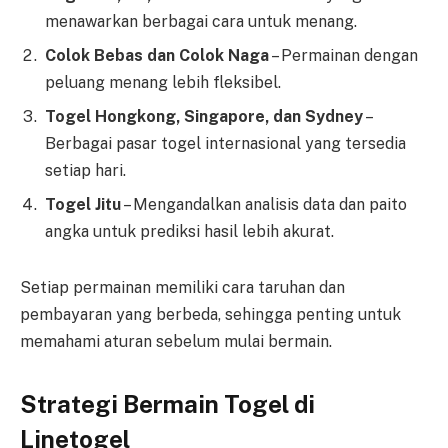
menawarkan berbagai cara untuk menang.
Colok Bebas dan Colok Naga
– Permainan dengan
peluang menang lebih fleksibel.
Togel Hongkong, Singapore, dan Sydney
–
Berbagai pasar togel internasional yang tersedia
setiap hari.
Togel Jitu
– Mengandalkan analisis data dan paito
angka untuk prediksi hasil lebih akurat.
Setiap permainan memiliki cara taruhan dan
pembayaran yang berbeda, sehingga penting untuk
memahami aturan sebelum mulai bermain.
Strategi Bermain Togel di
Linetogel