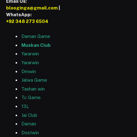
Email Us:
blooginga@gmail.com
|
WhatsApp:
+92 348 273 6504
Daman Game
Muskan Club
Yararwin
Yararwin
Dmwin
Jalwa Game
Tashan win
Tc Game
13L
Jai Club
Daman
Dostwin