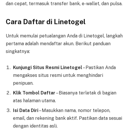
dan cepat, termasuk transfer bank, e-wallet, dan pulsa.
Cara Daftar di Linetogel
Untuk memulai petualangan Anda di Linetogel, langkah
pertama adalah mendaftar akun. Berikut panduan
singkatnya:
Kunjungi Situs Resmi Linetogel
– Pastikan Anda
mengakses situs resmi untuk menghindari
penipuan.
Klik Tombol Daftar
– Biasanya terletak di bagian
atas halaman utama.
Isi Data Diri
– Masukkan nama, nomor telepon,
email, dan rekening bank aktif. Pastikan data sesuai
dengan identitas asli.