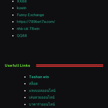
XX88
kuwin
Funny Exchange
https://789bet7a.com/
nhà cái 78win
QQ88
Usefull Links
Tashan win
สล็อต
แทงบอลออนไลน์
เล่นหวยออนไลน์
บาคาร่าออนไลน์