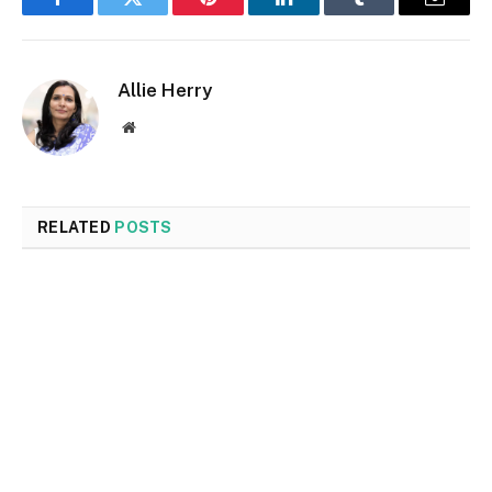
Facebook
Twitter
Pinterest
LinkedIn
Tumblr
Email
Allie Herry
Website
RELATED
POSTS