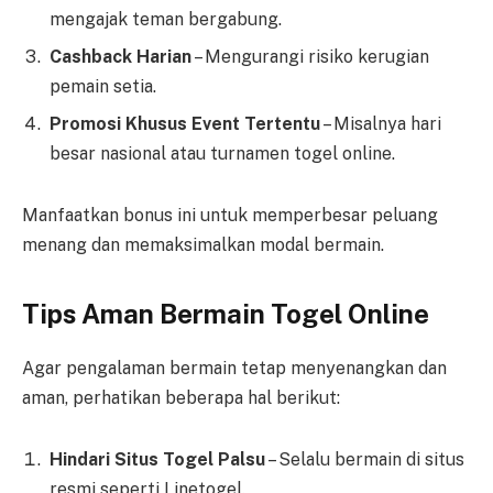
mengajak teman bergabung.
Cashback Harian
– Mengurangi risiko kerugian
pemain setia.
Promosi Khusus Event Tertentu
– Misalnya hari
besar nasional atau turnamen togel online.
Manfaatkan bonus ini untuk memperbesar peluang
menang dan memaksimalkan modal bermain.
Tips Aman Bermain Togel Online
Agar pengalaman bermain tetap menyenangkan dan
aman, perhatikan beberapa hal berikut:
Hindari Situs Togel Palsu
– Selalu bermain di situs
resmi seperti Linetogel.