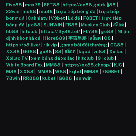
Five88
|
max79
|
BET88
|
https://ee88.gold/
|
j88
|
23win
|
mu88
|
mu88
|
trực tiếp bóng đá
|
trực tiếp
bóng đá
|
Cakhiatv
|
V9bet
|
Lô đề
|
F8BET
|
trực tiếp
bóng đá
|
go88
|
SUNWIN
|
FB88
|
Muskan Club
|
สล็อต
|
hb88
|
hitclub
|
https://fly88.tel/
|
FLY88
|
go88
|
Nhận
định kèo nhà cái
|
Hore889
|
宇宙星塵
|
สล็อต
|
O8
|
https://o8.live/
|
rik vip
|
game bài đổi thưởng
|
GG88
|
XX88
|
GG88
|
go88
|
S8
|
สล็อต
|
kqbd
|
vn88
|
Xoilac
|
Xoilac TV
|
xem bóng đá xoilac
|
hitclub
|
91 club
|
White Board Fox
|
MM88
|
https://xx88.cheap/
|
KJC
|
M88
|
XX88
|
MM88
|
W88
|
kqbd
|
MM88
|
789BET
|
78win
|
RR888
|
kubet
|
GG88
|
sunwin