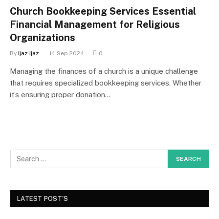
Church Bookkeeping Services Essential
Financial Management for Religious
Organizations
By
Ijaz Ijaz
14 Sep 2024
0
Managing the finances of a church is a unique challenge
that requires specialized bookkeeping services. Whether
it’s ensuring proper donation…
LATEST POST'S