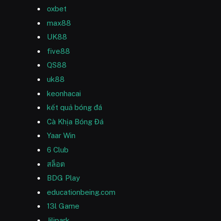
oxbet
max88
UK88
five88
QS88
uk88
keonhacai
kết quả bóng đá
Cà Khịa Bóng Đá
Yaar Win
6 Club
สล็อต
BDG Play
educationbeing.com
13l Game
Jilipark