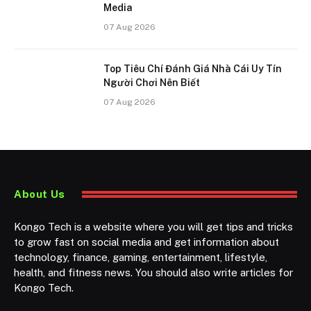
Media
07 Aug 2026
Top Tiêu Chí Đánh Giá Nhà Cái Uy Tín
Người Chơi Nên Biết
07 Aug 2026
About Us
Kongo Tech is a website where you will get tips and tricks
to grow fast on social media and get information about
technology, finance, gaming, entertainment, lifestyle,
health, and fitness news. You should also write articles for
Kongo Tech.