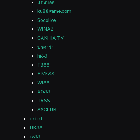
แทงบอล
ku88game.com
Socolive
WINAZ
CAKHIA TV
บาคาร่า
hi88
FB88
FIVE88
WI88
XO88
TA88
88CLUB
oxbet
UK88
tx88