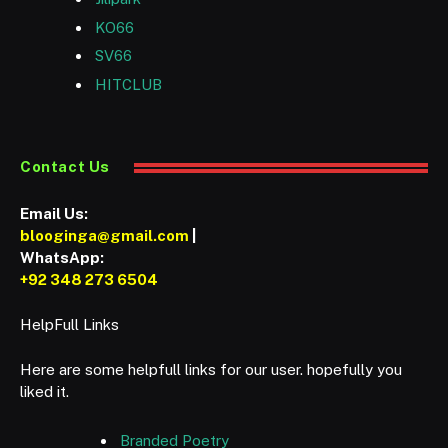
KO66
SV66
HITCLUB
Contact Us
Email Us:
blooginga@gmail.com
|
WhatsApp:
+92 348 273 6504
HelpFull Links
Here are some helpfull links for our user. hopefully you
liked it.
Branded Poetry