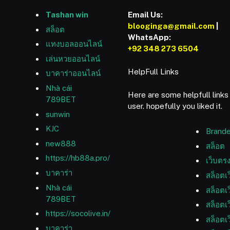
Tashan win
Email Us:
blooginga@gmail.com
|
สล็อต
WhatsApp:
แทงบอลออนไลน์
+92 348 273 6504
เล่นหวยออนไลน์
HelpFull Links
บาคาร่าออนไลน์
Nhà cái
Here are some helpfull links 
789BET
user. hopefully you liked it.
sunwin
KJC
Brande
new888
สล็อต
https://hb88a.pro/
เว็บตร
บาคาร่า
สล็อตเ
Nhà cái
สล็อตเ
789BET
สล็อตเ
https://socolive.in/
สล็อตเ
บาคาร่า