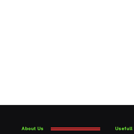
About Us
Usefull