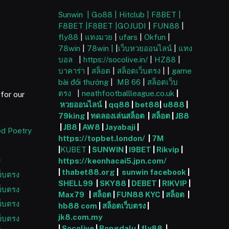
Sunwin |
Go88 |
Hitclub |
F8BET |
F8BET |
F8BET |
GOJUDI
|
FUN88
|
fly88
|
แทงมวย
|
ufars
|
Okfun
|
78win
|
78win |
|
เว็บหวยออนไลน์
|
แทง
บอล
|
https://socolive.in/
|
HZ88
|
บาคาร่า
|
สล็อต
|
สล็อตเว็บตรง
|
|
game
bài đổi thưởng
|
MB 66
|
สล็อตเว็บ
ตรง
|
neathfootballleague.co.uk
|
for our
หวยออนไลน์
|
qq88
|
bet88
|
u888
|
79king
|
ทดลองเล่นสล็อต
|
สล็อต
|
JB8
|
JB8
|
AW8
|
Jayabaji
|
d Poetry
https://topbet.london/
|
7M
|
KUBET
|
SUNWIN
|
I9BET
|
Rikvip
|
ง
https://keonhacai5.jpn.com/
|
thabet88.org
|
sunwin facebook
|
ว็บตรง
SHELL99
|
SKY88
|
DEBET
|
RIKVIP
|
ว็บตรง
Max79
|
สล็อต
|
FUN88 KYC
|
สล็อต
|
ว็บตรง
hb88 com
|
สล็อตเว็บตรง
|
jk8.com.my
ว็บตรง
|
Socolive
|
Bongdalu
|
fly88
|