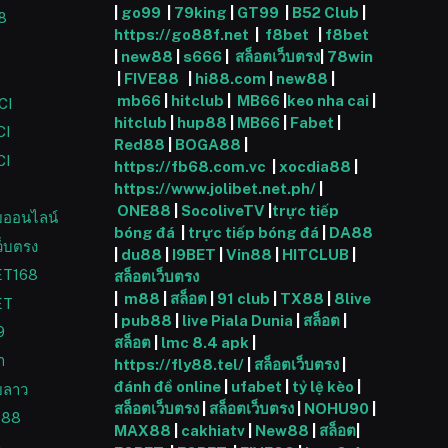
|
go99
|
79king
|
GT99
|
B52 Club
|
8
https://go88f.net
|
f8bet
|
f8bet
|
new88
|
s666
|
สล็อตเว็บตรง
|
78win
|
FIVE88
|
hi88.com
|
new88
|
mb66
|
hitclub
|
MB66
|
keo nha cai
|
CI
hitclub
|
hup88
|
MB66
|
Fabet
|
CI
Red88
|
BOGA88
|
CI
https://fb68.com.vc
|
xocdia88
|
https://www.jolibet.net.ph/
|
ONE88
|
SocoliveTV
|
trực tiếp
ยออนไลน์
bóng đá
|
trực tiếp bóng đá
|
DA88
ว็บตรง
|
du88
|
I9BET
|
Vin88
|
HITCLUB
|
ET168
สล็อตเว็บตรง
|
m88
|
สล็อต
|
91 club
|
TX88
|
8live
ET
|
pub88
|
live Piala Dunia
|
สล็อต
|
9
สล็อต
|
lmc 8.4 apk
|
า
https://fly88.tel/
|
สล็อตเว็บตรง
|
đánh đề online
|
ufabet
|
tỷ lệ kèo
|
ยลาว
สล็อตเว็บตรง
|
สล็อตเว็บตรง
|
NOHU90
|
t88
MAX88
|
cakhiatv
|
New88
|
สล็อต
|
n