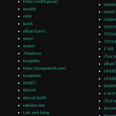
https://vin88.group/
hello8
new88
mm99
m88
ufabet
luck8
100CU
สล็อตเว็บตรง
711CU
winvn
711CU
thabet
F 168
78winn.co
เว็บหว
bongdalu
สล็อตเ
https://bongdalu16.com/
UFAB
bongdaso
UFAB
SHBET
Shell9
RIKVIP
บาคาร่
nhà cái fly88
เว็บหว
cakhiatv link
jbovie
Link xem bóng
Sunwi