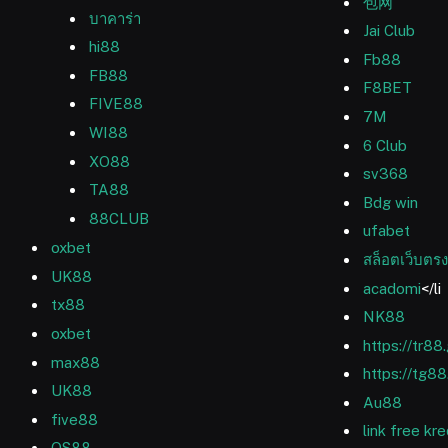
包网
บาคาร่า
Jai Club
hi88
Fb88
FB88
F8BET
FIVE88
7M
WI88
6 Club
XO88
sv368
TA88
Bdg win
88CLUB
ufabet
oxbet
สล็อตเว็บตรง
UK88
acadomi
</li
tx88
NK88
oxbet
https://tr88.
max88
https://tg88
UK88
Au88
five88
link free kr
QS88