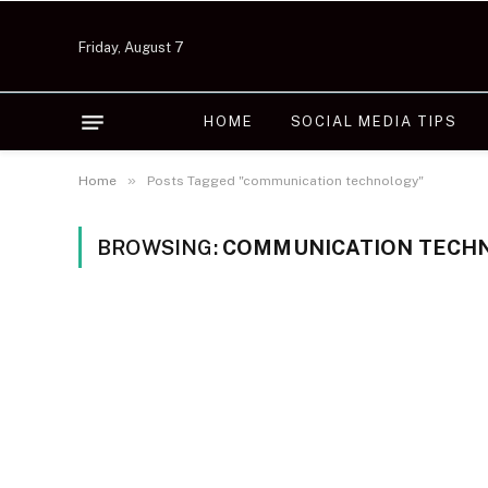
Friday, August 7
HOME
SOCIAL MEDIA TIPS
»
Home
Posts Tagged "communication technology"
BROWSING:
COMMUNICATION TECH