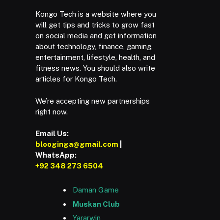
Kongo Tech is a website where you
will get tips and tricks to grow fast
on social media and get information
about technology, finance, gaming,
entertainment, lifestyle, health, and
fitness news. You should also write
articles for Kongo Tech.
We’re accepting new partnerships
right now.
Email Us:
blooginga@gmail.com
|
WhatsApp:
+92 348 273 6504
Daman Game
Muskan Club
Yararwin