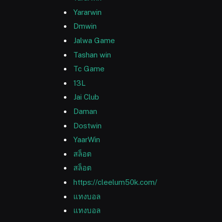
Yararwin
Dmwin
Jalwa Game
Tashan win
Tc Game
13L
Jai Club
Daman
Dostwin
YaarWin
สล็อต
สล็อต
https://cleelum50k.com/
แทงบอล
แทงบอล