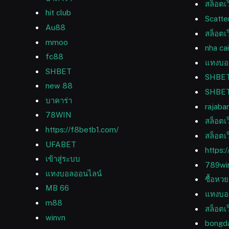
สล็อตเ
hit club
Scatte
Au88
สล็อตเ
mmoo
nha cai
fc88
แทงบอ
SHBET
SHBE
new 88
SHBE
บาคาร่า
rajaba
78WIN
สล็อตเ
https://f8betb1.com/
สล็อตเ
UFABET
https:/
เข้าสู่ระบบ
789wi
แทงบอลออนไลน์
ซื้อหว
MB 66
แทงบอ
m88
สล็อตเ
winvn
bongd