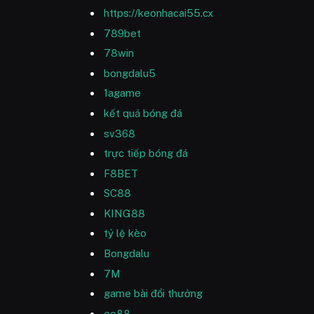
https://keonhacai55.cx
789bet
78win
bongdalu5
1agame
kết quả bóng đá
sv368
trực tiếp bóng đá
F8BET
SC88
KING88
tỷ lệ kèo
Bongdalu
7M
game bài đổi thưởng
ee88