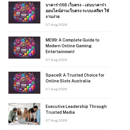
บาคาร่า168 เว็บตรง – เล่นบาคาร่า
ออนไลน์ผ่านเว็บตรง ระบบเสถียร ใช้
งานง่าย
07 Aug 2026
ME99: A Complete Guide to
Modern Online Gaming
Entertainment
07 Aug 2026
Space9: A Trusted Choice for
Online Slots Australia
07 Aug 2026
Executive Leadership Through
Trusted Media
07 Aug 2026