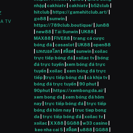
nhập
|
cakhiatv
|
cakhiatv
|
b52club
|
hitclub
|
https://gamehitclub.art/
|
Z
go88
|
sunwin
|
A TV
https://789club.boutique/
|
Jun88
|
new88
|
Tải Sunwin
|
UK88
|
MAX88
|
FIVE88
|
trang cá cược
bóng đá
|
casaslot
|
UK88
|
open88
|
แทงบอลโลก
|
สล็อต
|
sunwin
|
xoilac
trực tiếp bóng đá
|
xoilac tv
|
bóng
đá trực tuyến
|
xem bóng đá trực
tuyến
|
xoilac
|
xem bóng đá trực
tiếp
|
trực tiếp bóng đá
|
cà khịa tv
|
bóng đá trực tuyến
|
90 phut
|
90phut
|
https://xembongda.ai/
|
xem bong da
|
xem bóng đá hôm
nay
|
trực tiếp bóng đá
|
trực tiếp
bóng đá hôm nay
|
truc tiep bong
da
|
trực tiếp bóng đá
|
xoilac tv
|
xoilac
|
XX88
|
GG88
|
w33 casino
|
keo nha cai 5
|
สล็อต
|
u888
|
GG88
|