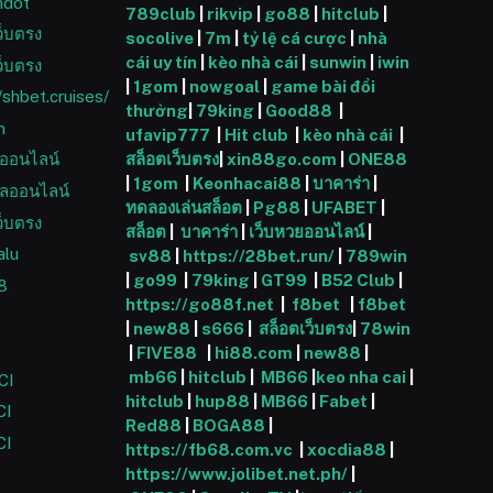
ndot
789club
|
rikvip
|
go88
|
hitclub
|
ว็บตรง
socolive
|
7m
|
tỷ lệ cá cược
|
nhà
cái uy tín
|
kèo nhà cái
|
sunwin
|
iwin
ว็บตรง
|
1gom
|
nowgoal
|
game bài đổi
/shbet.cruises/
thưởng
|
79king
|
Good88
|
n
ufavip777
|
Hit club
|
kèo nhà cái
|
สล็อตเว็บตรง
|
xin88go.com
|
ONE88
ยออนไลน์
|
1gom
|
Keonhacai88
|
บาคาร่า
|
ลออนไลน์
ทดลองเล่นสล็อต
|
Pg88
|
UFABET
|
ว็บตรง
สล็อต
|
บาคาร่า
|
เว็บหวยออนไลน์
|
alu
sv88
|
https://28bet.run/
|
789win
|
go99
|
79king
|
GT99
|
B52 Club
|
8
https://go88f.net
|
f8bet
|
f8bet
|
new88
|
s666
|
สล็อตเว็บตรง
|
78win
|
FIVE88
|
hi88.com
|
new88
|
mb66
|
hitclub
|
MB66
|
keo nha cai
|
CI
hitclub
|
hup88
|
MB66
|
Fabet
|
CI
Red88
|
BOGA88
|
CI
https://fb68.com.vc
|
xocdia88
|
https://www.jolibet.net.ph/
|