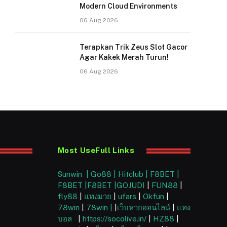
Modern Cloud Environments
06 Aug 2026
Terapkan Trik Zeus Slot Gacor
Agar Kakek Merah Turun!
06 Aug 2026
Most UseFull Links
Sunwin |
Go88 |
Hitclub |
F8BET |
F8BET |
F8BET |
GOJUDI
|
FUN88
|
fly88
|
แทงมวย
|
ufars
|
Okfun
|
78win
|
78win |
|
เว็บหวยออนไลน์
|
แทง
บอล
|
https://socolive.in/
|
HZ88
|