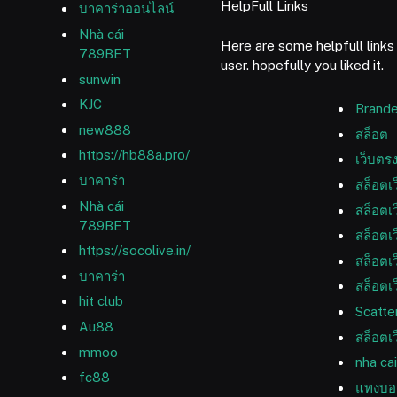
HelpFull Links
บาคาร่าออนไลน์
Nhà cái
Here are some helpfull links 
789BET
user. hopefully you liked it.
sunwin
KJC
Brande
new888
สล็อต
https://hb88a.pro/
เว็บตร
บาคาร่า
สล็อตเ
Nhà cái
สล็อตเ
789BET
สล็อตเ
https://socolive.in/
สล็อตเ
บาคาร่า
สล็อตเ
hit club
Scatte
Au88
สล็อตเ
mmoo
nha cai
fc88
แทงบอ