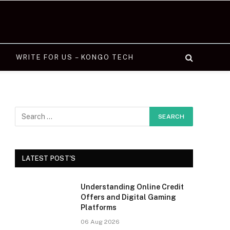
WRITE FOR US – KONGO TECH
LATEST POST'S
Understanding Online Credit
Offers and Digital Gaming
Platforms
06 Aug 2026