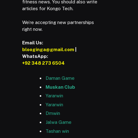
fitness news. You should also write
articles for Kongo Tech.
We’re accepting new partnerships
right now.
Email Us:
blooginga@gmail.com
|
WhatsApp:
+92 348 273 6504
Daman Game
Muskan Club
Yararwin
Yararwin
Dmwin
Jalwa Game
Tashan win