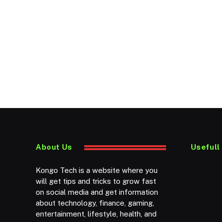
About Us
Usefull
Kongo Tech is a website where you
will get tips and tricks to grow fast
on social media and get information
about technology, finance, gaming,
entertainment, lifestyle, health, and