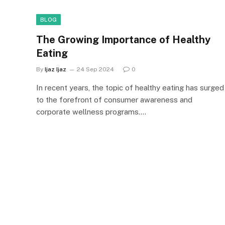
BLOG
The Growing Importance of Healthy
Eating
By
Ijaz Ijaz
24 Sep 2024
0
In recent years, the topic of healthy eating has surged
to the forefront of consumer awareness and
corporate wellness programs.…