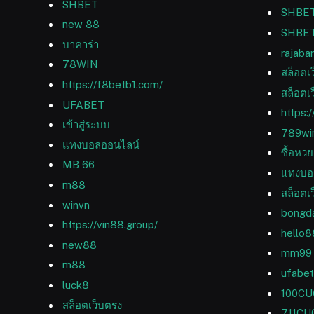
SHBET
SHBE
new 88
SHBE
บาคาร่า
rajaba
78WIN
สล็อตเ
https://f8betb1.com/
สล็อตเ
UFABET
https:/
เข้าสู่ระบบ
789wi
แทงบอลออนไลน์
ซื้อหว
MB 66
แทงบอ
m88
สล็อตเ
winvn
bongd
https://vin88.group/
hello8
new88
mm99
m88
ufabet
luck8
100CU
สล็อตเว็บตรง
711CU