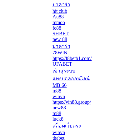
บาคาร่า
hit club
Au88
mmoo
fc88
SHBET
new 88
บาคาร่า
78WIN
https://f8betb1.com/
UFABET
เข้าสู่ระบบ
แทงบอลออนไลน์
MB 66
m88
winvn
https://vin88.group/
new88
m88
luck8
สล็อตเว็บตรง
winvn
thabet