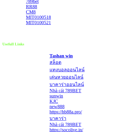
789bet
RR88
CM8
MIT0100518
MIT0100521
Usefull Links
Tashan win
สล็อต
แทงบอลออนไลน์
เล่นหวยออนไลน์
บาคาร่าออนไลน์
Nhà cái 789BET
sunwin
KJC
new888
https://hb88a.pro/
บาคาร่า
Nhà cái 789BET
https://socolive.in/