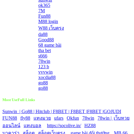
ok365
7M
Fun88
M88 login
W88 เว็บตรง
da88
Good88
68 game bài
tha bet
s666
78win
123 b
vvvwin
xocdia88
go88
go88
Most UseFull Links
Sunwin |
Go88 |
Hitclub |
F8BET |
F8BET |
F8BET |
GOJUDI
|
FUN88
|
fly88
|
แทงมวย
|
ufars
|
Okfun
|
78win
|
78win |
|
เว็บหวย
ออนไลน์
|
แทงบอล
|
https://socolive.in/
|
HZ88
|
บาคาร่า
|
สล็อต
|
สล็อตเว็บตรง
|
|
game bài đổi thưởng
|
MB 66
|