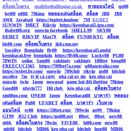
สล็อตเว็บตรง
|
neathfootballleague.co.uk
|
หวยออนไลน์
|
qq88
|
bet88
|
u888
|
79king
|
ทดลองเล่นสล็อต
|
สล็อต
|
JB8
|
JB8
|
AW8
|
Jayabaji
|
https://topbet.london/
|
7M
|
KUBET
|
SUNWIN
|
I9BET
|
Rikvip
|
https://keonhacai5.jpn.com/
|
thabet88.org
|
sunwin facebook
|
SHELL99
|
SKY88
|
DEBET
|
RIKVIP
|
Max79
|
สล็อต
|
FUN88 KYC
|
สล็อต
|
hb88 com
|
สล็อตเว็บตรง
|
jk8.com.my
|
Socolive
|
Bongdalu
|
fly88
|
https://keonhacai5.mobi/
|
keonhacai.free
|
bongdalu
|
https://fly88.uno/
|
Lucky88
|
PG88
|
78WIN
|
xoilac
|
Sam86
|
cakhiatv
|
cakhiatv
|
188bet
|
bong88
|
FREECUCI365
|
https://789bet7a.com/
|
u88australia.com
|
https://oxbet.br.com/
|
sunwin
|
789club
|
rikvip
|
go88
|
hitclub
|
socolive
|
7m
|
tỷ lệ cá cược
|
nhà cái uy tín
|
kèo nhà cái
|
sunwin
|
iwin
|
1gom
|
nowgoal
|
game bài đổi thưởng
|
79king
|
Good88
|
ufavip777
|
Hit club
|
kèo nhà cái
|
สล็อตเว็บตรง
|
xin88go.com
|
ONE88
|
1gom
|
Keonhacai88
|
บาคาร่า
|
ทดลอง
เล่นสล็อต
|
Pg88
|
UFABET
|
สล็อต
|
บาคาร่า
|
เว็บหวย
ออนไลน์
|
sv88
|
https://28bet.run/
|
789win
|
go99
|
79king
|
GT99
|
B52 Club
|
https://go88f.net
|
f8bet
|
f8bet
|
new88
|
s666
|
สล็อตเว็บตรง
|
78win
|
FIVE88
|
hi88.com
|
new88
|
mb66
|
hitclub
|
MB66
|
keo nha cai
|
hitclub
|
hup88
|
MB66
|