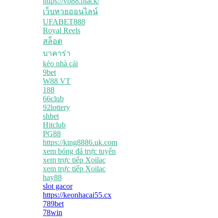
https://vb88.black/
เว็บหวยออนไลน์
UFABET888
Royal Reels
สล็อต
บาคาร่า
kèo nhà cái
9bet
W88 VT
188
66club
92lottery
shbet
Hitclub
PG88
https://king8886.uk.com
xem bóng đá trực tuyến
xem trực tiếp Xoilac
xem trực tiếp Xoilac
hay88
slot gacor
https://keonhacai55.cx
789bet
78win