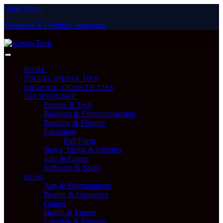
Close Menu
Facebook
X (Twitter)
Instagram
Friday, August 7
HOME
SOCIAL MEDIA TIPS
ORGANIC GROWTH TIPS
TECHNOLOGY
Phones & Tech
Business & Entrepreneurship
Banking & Finance
Education
Full Form
News, Media & Updates
Jobs & Career
Software & Tools
BLOG
Arts & Entertainment
Beauty & Cosmetics
Games
Health & Fitness
Lifestyle & Fashion