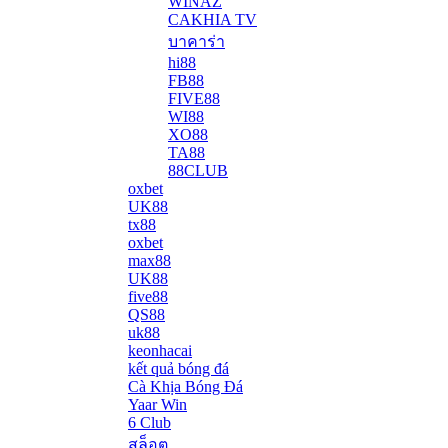
WINAZ
CAKHIA TV
บาคาร่า
hi88
FB88
FIVE88
WI88
XO88
TA88
88CLUB
oxbet
UK88
tx88
oxbet
max88
UK88
five88
QS88
uk88
keonhacai
kết quả bóng đá
Cà Khịa Bóng Đá
Yaar Win
6 Club
สล็อต