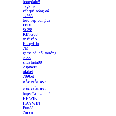
bongdalu5
1agame
kết quả bóng đá
sv368
trực tiếp bóng đá
F8BET
SC88
KING88
tỷ lệ kèo
Bongdalu
7M
game bài đổi thưởng
ee88
situs laga88
Alpha88
ufabet
789bet
สล็อตเว็บตรง
สล็อตเว็บตรง
https://sunwin.li/
KKWIN
HAYWIN
Fun88
7m cn