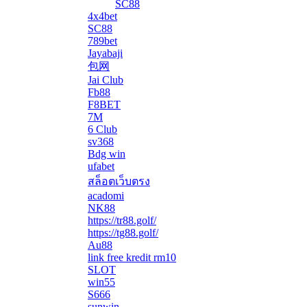
SC88
4x4bet
SC88
789bet
Jayabaji
包网
Jai Club
Fb88
F8BET
7M
6 Club
sv368
Bdg win
ufabet
สล็อตเว็บตรง
acadomi
</li
NK88
https://tr88.golf/
https://tg88.golf/
Au88
link free kredit rm10
SLOT
win55
S666
sunwin