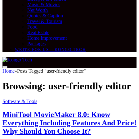
Music & Movies
Net Worth
Quotes & Caption
Travel & Tourism
Food
Real Estate
Home Improvement
Packages
WRITE FOR US – KONGO TECH
Home
»
Posts Tagged "user-friendly editor"
Browsing:
user-friendly editor
Software & Tools
MiniTool MovieMaker 8.0: Know
Everything Including Features And Price!
Why Should You Choose It?