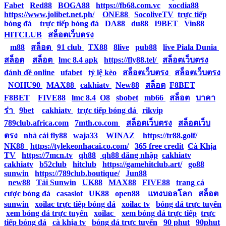
Fabet
|
Red88
|
BOGA88
|
https://fb68.com.vc
|
xocdia88
|
https://www.jolibet.net.ph/
|
ONE88
|
SocoliveTV
|
trực tiếp
bóng đá
|
trực tiếp bóng đá
|
DA88
|
du88
|
I9BET
|
Vin88
|
HITCLUB
|
สล็อตเว็บตรง
|
m88
|
สล็อต
|
91 club
|
TX88
|
8live
|
pub88
|
live Piala Dunia
|
สล็อต
|
สล็อต
|
lmc 8.4 apk
|
https://fly88.tel/
|
สล็อตเว็บตรง
|
đánh đề online
|
ufabet
|
tỷ lệ kèo
|
สล็อตเว็บตรง
|
สล็อตเว็บตรง
|
NOHU90
|
MAX88
|
cakhiatv
|
New88
|
สล็อต
|
F8BET
|
F8BET
|
FIVE88
|
lmc 8.4
|
O8
|
sbobet
|
mb66
|
สล็อต
|
บาคา
ร่า
|
9bet
|
cakhiatv
|
trực tiếp bóng đá
|
rikvip
|
789club.africa.com
|
7mth.co.com
|
สล็อตเว็บตรง
|
สล็อตเว็บ
ตรง
|
nhà cái fly88
|
waja33
|
WINAZ
|
https://tr88.golf/
|
NK88
|
https://tylekeonhacai.co.com/
|
365 free credit
|
Cà Khịa
TV
|
https://7mcn.tv
|
qh88
|
qh88 đăng nhập
|
cakhiatv
|
cakhiatv
|
b52club
|
hitclub
|
https://gamehitclub.art/
|
go88
|
sunwin
|
https://789club.boutique/
|
Jun88
|
new88
|
Tải Sunwin
|
UK88
|
MAX88
|
FIVE88
|
trang cá
cược bóng đá
|
casaslot
|
UK88
|
open88
|
แทงบอลโลก
|
สล็อต
|
sunwin
|
xoilac trực tiếp bóng đá
|
xoilac tv
|
bóng đá trực tuyến
|
xem bóng đá trực tuyến
|
xoilac
|
xem bóng đá trực tiếp
|
trực
tiếp bóng đá
|
cà khịa tv
|
bóng đá trực tuyến
|
90 phut
|
90phut