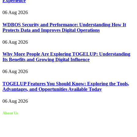
Experience
06 Aug 2026
WDBOS Security and Performance: Understanding How It
Protects Data and Improves Digital Operations
06 Aug 2026
Why More People Are Exploring TOGELUP: Understanding
Its Benefits and Growing Digital Influence
06 Aug 2026
TOGELUP Features You Should Know: Exploring the Tools,
Advantages, and Opportunities Available Today
06 Aug 2026
About Us
Kongo Tech is a website where you will get tips and tricks to grow
fast on social media and get information about technology, finance,
gaming, entertainment, lifestyle, health, and fitness news. You