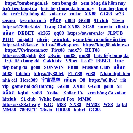
|
https://xembongda.ai/
|
xem bong da
|
xem bóng đá hôm nay
|
trực tiếp bóng đá
|
trực tiếp bóng đá hôm nay
|
truc tiep bong
da
|
trực tiếp bóng đá
|
xoilac tv
|
xoilac
|
XX88
|
GG88
|
w33
casino
|
keo nha cai 5
|
สล็อต
|
u888
|
GG88
|
91 club
|
78win
|
https://6789bet.biz/
|
Trang Chủ XX88
|
SC88
|
sunwin
|
rikvip
|
สล็อต
|
DEBET
|
ok365
|
qq88
|
https://toweron.io/
|
JLPUB
|
PH44
|
tải go88
|
rikvip
|
iwinclub
|
game bắn cá online ăn tiền
|
https://sky88.asia/
|
https://98win.parts
|
https://king88.okinawa
|
https://78wincom.net/
|
Five88
|
max79
|
BET88
|
https://ee88.gold/
|
j88
|
23win
|
mu88
|
mu88
|
trực tiếp bóng đá
|
trực tiếp bóng đá
|
Cakhiatv
|
V9bet
|
Lô đề
|
F8BET
|
trực
tiếp bóng đá
|
go88
|
SUNWIN
|
FB88
|
Muskan Club
|
สล็อต
|
hb88
|
hitclub
|
https://fly88.tel/
|
FLY88
|
go88
|
Nhận định kèo
nhà cái
|
Hore889
|
宇宙星塵
|
สล็อต
|
O8
|
https://o8.live/
|
rik
vip
|
game bài đổi thưởng
|
GG88
|
XX88
|
GG88
|
go88
|
S8
|
สล็อต
|
kqbd
|
vn88
|
Xoilac
|
Xoilac TV
|
xem bóng đá xoilac
|
hitclub
|
91 club
|
White Board Fox
|
MM88
|
https://xx88.cheap/
|
KJC
|
M88
|
XX88
|
MM88
|
W88
|
kqbd
|
MM88
|
789BET
|
78win
|
RR888
|
kubet
|
GG88
|