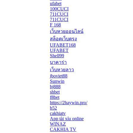
ufabet
100CUCI
711CUCI
711CUCI
F 168
เว็บหวยออนไลน์
สล็อตเว็บตรง
UFABET168
UFABET
Shell99
บาคาร่า
เว็บหวยลาว
jboviet88
Sunwin
bj888
shbet
f8bet
https://2haywin.pro/
b52
cakhiatv
App tài xỉu online
WINAZ
CAKHIA TV