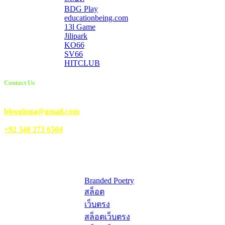
BDG Play
educationbeing.com
13l Game
Jilipark
KO66
SV66
HITCLUB
Contact Us
Email Us:
blooginga@gmail.com
|
WhatsApp:
+92 348 273 6504
HelpFull Links
Here are some helpfull links for our user. hopefully you liked it.
Branded Poetry
สล็อต
เว็บตรง
สล็อตเว็บตรง