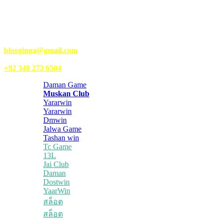
should also write articles for Kongo Tech.
We’re accepting new partnerships right now.
Email Us:
blooginga@gmail.com
|
WhatsApp:
+92 348 273 6504
Daman Game
Muskan Club
Yararwin
Yararwin
Dmwin
Jalwa Game
Tashan win
Tc Game
13L
Jai Club
Daman
Dostwin
YaarWin
สล็อต
สล็อต