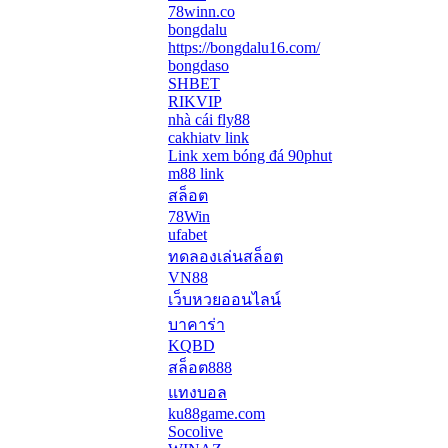
78winn.co
bongdalu
https://bongdalu16.com/
bongdaso
SHBET
RIKVIP
nhà cái fly88
cakhiatv link
Link xem bóng đá 90phut
m88 link
สล็อต
78Win
ufabet
ทดลองเล่นสล็อต
VN88
เว็บหวยออนไลน์
บาคาร่า
KQBD
สล็อต888
แทงบอล
ku88game.com
Socolive