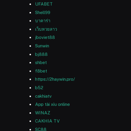
UFABET
Shell99
บาคาร่า
เว็บหวยลาว
jboviet88
Sunwin
bj888
shbet
f8bet
https://2haywin.pro/
b52
cakhiatv
App tài xỉu online
WINAZ
CAKHIA TV
SC88