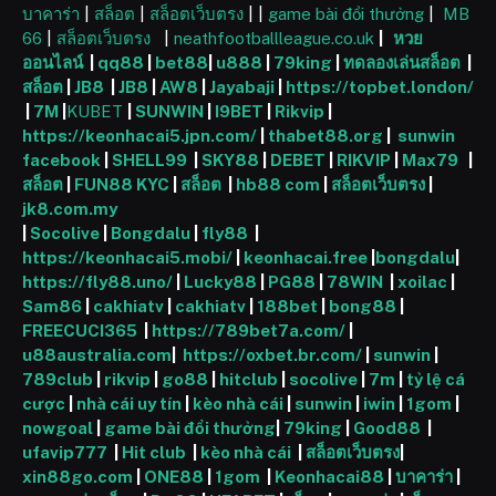
บาคาร่า
|
สล็อต
|
สล็อตเว็บตรง
|
|
game bài đổi thưởng
|
MB
66
|
สล็อตเว็บตรง
|
neathfootballleague.co.uk
|
หวย
ออนไลน์
|
qq88
|
bet88
|
u888
|
79king
|
ทดลองเล่นสล็อต
|
สล็อต
|
JB8
|
JB8
|
AW8
|
Jayabaji
|
https://topbet.london/
|
7M
|
KUBET
|
SUNWIN
|
I9BET
|
Rikvip
|
https://keonhacai5.jpn.com/
|
thabet88.org
|
sunwin
facebook
|
SHELL99
|
SKY88
|
DEBET
|
RIKVIP
|
Max79
|
สล็อต
|
FUN88 KYC
|
สล็อต
|
hb88 com
|
สล็อตเว็บตรง
|
jk8.com.my
|
Socolive
|
Bongdalu
|
fly88
|
https://keonhacai5.mobi/
|
keonhacai.free
|
bongdalu
|
https://fly88.uno/
|
Lucky88
|
PG88
|
78WIN
|
xoilac
|
Sam86
|
cakhiatv
|
cakhiatv
|
188bet
|
bong88
|
FREECUCI365
|
https://789bet7a.com/
|
u88australia.com
|
https://oxbet.br.com/
|
sunwin
|
789club
|
rikvip
|
go88
|
hitclub
|
socolive
|
7m
|
tỷ lệ cá
cược
|
nhà cái uy tín
|
kèo nhà cái
|
sunwin
|
iwin
|
1gom
|
nowgoal
|
game bài đổi thưởng
|
79king
|
Good88
|
ufavip777
|
Hit club
|
kèo nhà cái
|
สล็อตเว็บตรง
|
xin88go.com
|
ONE88
|
1gom
|
Keonhacai88
|
บาคาร่า
|