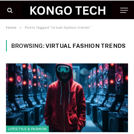
»
Home
Posts Tagged "virtual fashion trends"
BROWSING:
VIRTUAL FASHION TRENDS
LIFESTYLE & FASHION