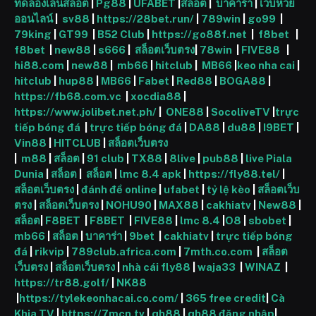
ทดลองเล่นสล็อต
|
Pg88
|
UFABET
|
สล็อต
|
บาคาร่า
|
เว็บหวย
ออนไลน์
|
sv88
|
https://28bet.run/
|
789win
|
go99
|
79king
|
GT99
|
B52 Club
|
https://go88f.net
|
f8bet
|
f8bet
|
new88
|
s666
|
สล็อตเว็บตรง
|
78win
|
FIVE88
|
hi88.com
|
new88
|
mb66
|
hitclub
|
MB66
|
keo nha cai
|
hitclub
|
hup88
|
MB66
|
Fabet
|
Red88
|
BOGA88
|
https://fb68.com.vc
|
xocdia88
|
https://www.jolibet.net.ph/
|
ONE88
|
SocoliveTV
|
trực
tiếp bóng đá
|
trực tiếp bóng đá
|
DA88
|
du88
|
I9BET
|
Vin88
|
HITCLUB
|
สล็อตเว็บตรง
|
m88
|
สล็อต
|
91 club
|
TX88
|
8live
|
pub88
|
live Piala
Dunia
|
สล็อต
|
สล็อต
|
lmc 8.4 apk
|
https://fly88.tel/
|
สล็อตเว็บตรง
|
đánh đề online
|
ufabet
|
tỷ lệ kèo
|
สล็อตเว็บ
ตรง
|
สล็อตเว็บตรง
|
NOHU90
|
MAX88
|
cakhiatv
|
New88
|
สล็อต
|
F8BET
|
F8BET
|
FIVE88
|
lmc 8.4
|
O8
|
sbobet
|
mb66
|
สล็อต
|
บาคาร่า
|
9bet
|
cakhiatv
|
trực tiếp bóng
đá
|
rikvip
|
789club.africa.com
|
7mth.co.com
|
สล็อต
เว็บตรง
|
สล็อตเว็บตรง
|
nhà cái fly88
|
waja33
|
WINAZ
|
https://tr88.golf/
|
NK88
|
https://tylekeonhacai.co.com/
|
365 free credit
|
Cà
Khịa TV
|
https://7mcn.tv
|
qh88
|
qh88 đăng nhập
|