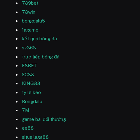
789bet
78win
bongdalu5
1agame
kết quả bóng đá
sv368
trực tiếp bóng đá
F8BET
SC88
KING88
tỷ lệ kèo
Bongdalu
7M
game bài đổi thưởng
ee88
situs laga88