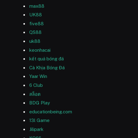
max88
UK88
five88
QS88
uk88
keonhacai
kết quả bóng đá
Cà Khịa Bóng Đá
Yaar Win
6 Club
สล็อต
BDG Play
educationbeing.com
13l Game
Jilipark