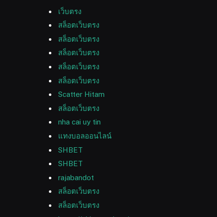
เว็บตรง
สล็อตเว็บตรง
สล็อตเว็บตรง
สล็อตเว็บตรง
สล็อตเว็บตรง
สล็อตเว็บตรง
Scatter Hitam
สล็อตเว็บตรง
nha cai uy tin
แทงบอลออนไลน์
SHBET
SHBET
rajabandot
สล็อตเว็บตรง
สล็อตเว็บตรง