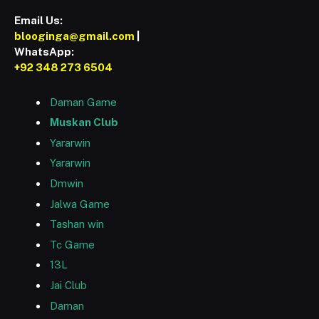
Email Us:
blooginga@gmail.com
|
WhatsApp:
+92 348 273 6504
Daman Game
Muskan Club
Yararwin
Yararwin
Dmwin
Jalwa Game
Tashan win
Tc Game
13L
Jai Club
Daman