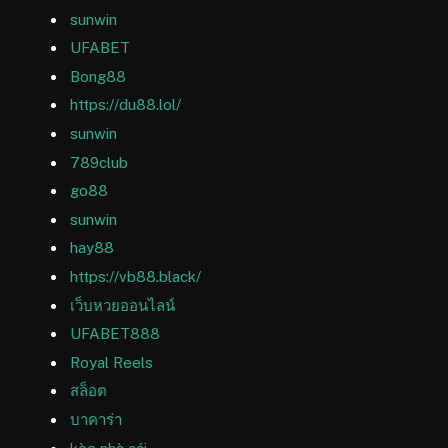
sunwin
UFABET
Bong88
https://du88.lol/
sunwin
789club
go88
sunwin
hay88
https://vb88.black/
เว็บหวยออนไลน์
UFABET888
Royal Reels
สล็อต
บาคาร่า