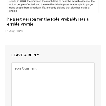
The Best Person for the Role Probably Has a
Terrible Profile
05 Aug 2026
LEAVE A REPLY