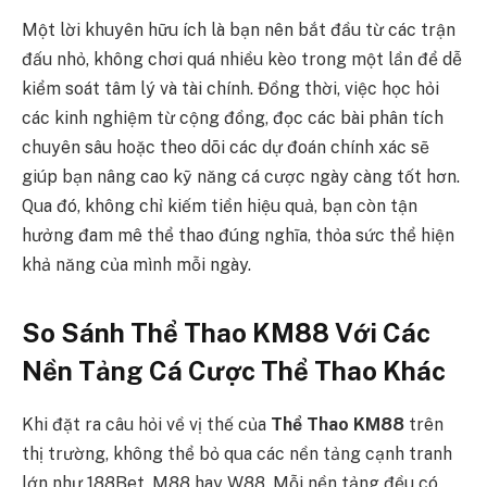
Một lời khuyên hữu ích là bạn nên bắt đầu từ các trận
đấu nhỏ, không chơi quá nhiều kèo trong một lần để dễ
kiểm soát tâm lý và tài chính. Đồng thời, việc học hỏi
các kinh nghiệm từ cộng đồng, đọc các bài phân tích
chuyên sâu hoặc theo dõi các dự đoán chính xác sẽ
giúp bạn nâng cao kỹ năng cá cược ngày càng tốt hơn.
Qua đó, không chỉ kiếm tiền hiệu quả, bạn còn tận
hưởng đam mê thể thao đúng nghĩa, thỏa sức thể hiện
khả năng của mình mỗi ngày.
So Sánh Thể Thao KM88 Với Các
Nền Tảng Cá Cược Thể Thao Khác
Khi đặt ra câu hỏi về vị thế của
Thể Thao KM88
trên
thị trường, không thể bỏ qua các nền tảng cạnh tranh
lớn như 188Bet, M88 hay W88. Mỗi nền tảng đều có