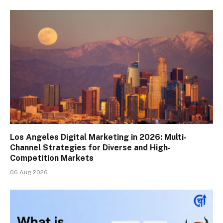
Los Angeles Digital Marketing in 2026: Multi-
Channel Strategies for Diverse and High-
Competition Markets
06 Aug 2026