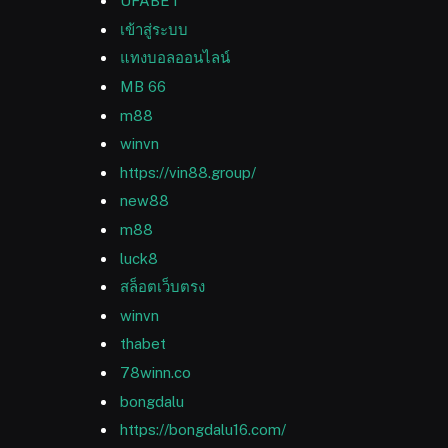
UFABET
เข้าสู่ระบบ
แทงบอลออนไลน์
MB 66
m88
winvn
https://vin88.group/
new88
m88
luck8
สล็อตเว็บตรง
winvn
thabet
78winn.co
bongdalu
https://bongdalu16.com/