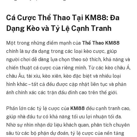
Cá Cược Thể Thao Tại KM88: Đa
Dạng Kèo và Tỷ Lệ Cạnh Tranh
Một trong những điểm mạnh của
Thể Thao KM88
chính là sự đa dạng trong các loại kèo cược, giúp
người chơi dễ dàng lựa chọn theo sở thích, khả năng và
chiến thuật cá cược của riêng mình. Từ các kèo châu Á,
châu Âu, tài xỉu, kèo xiên, kèo đặc biệt và nhiều loại
hình khác – tất cả đều được cập nhật liên tục và phản
ánh chính xác các trận đấu đỉnh cao trên thế giới.
Phần lớn các tỷ lệ cược của
KM88
đều cạnh tranh cao,
giúp nhà đầu tư có khả năng tối ưu lợi nhuận tối đa.
Nhờ sự nhìn nhận dữ liệu khách quan, phân tích chuyên
sâu từ các bộ phận dự đoán, tỷ lệ cược của nền tảng