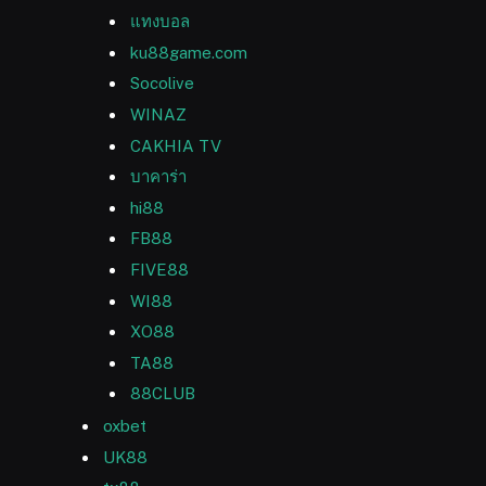
แทงบอล
ku88game.com
Socolive
WINAZ
CAKHIA TV
บาคาร่า
hi88
FB88
FIVE88
WI88
XO88
TA88
88CLUB
oxbet
UK88