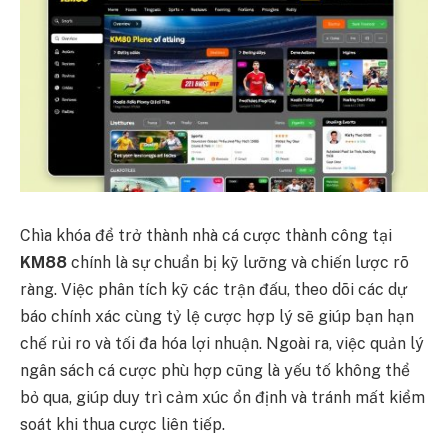
Chìa khóa để trở thành nhà cá cược thành công tại
KM88
chính là sự chuẩn bị kỹ lưỡng và chiến lược rõ
ràng. Việc phân tích kỹ các trận đấu, theo dõi các dự
báo chính xác cùng tỷ lệ cược hợp lý sẽ giúp bạn hạn
chế rủi ro và tối đa hóa lợi nhuận. Ngoài ra, việc quản lý
ngân sách cá cược phù hợp cũng là yếu tố không thể
bỏ qua, giúp duy trì cảm xúc ổn định và tránh mất kiểm
soát khi thua cược liên tiếp.