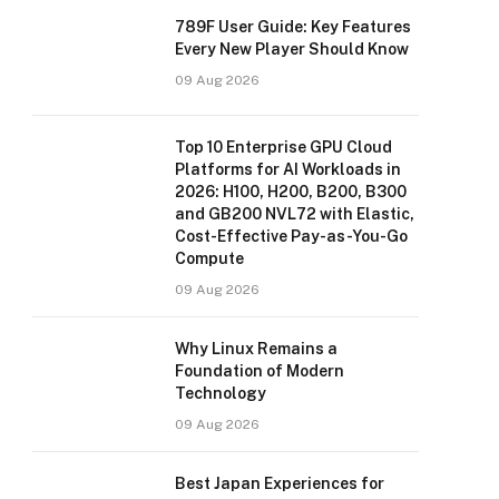
789F User Guide: Key Features
Every New Player Should Know
09 Aug 2026
Top 10 Enterprise GPU Cloud
Platforms for AI Workloads in
2026: H100, H200, B200, B300
and GB200 NVL72 with Elastic,
Cost-Effective Pay-as-You-Go
Compute
09 Aug 2026
Why Linux Remains a
Foundation of Modern
Technology
09 Aug 2026
Best Japan Experiences for