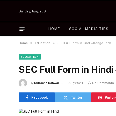
Sunday, August 9
HOME
SOCIAL MEDIA TIPS
»
»
Home
Education
SEC Full Form in Hindi – Kongo Tech
EDUCATION
SEC Full Form in Hindi
By
Rubeena Kanwal
19 Aug 2024
No Comments
Facebook
Twitter
Pinter