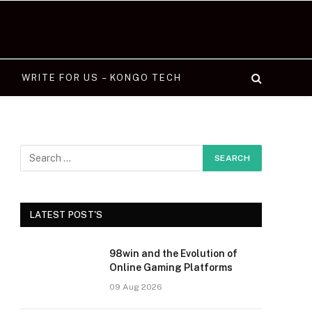
WRITE FOR US – KONGO TECH
LATEST POST'S
98win and the Evolution of
Online Gaming Platforms
09 Aug 2026