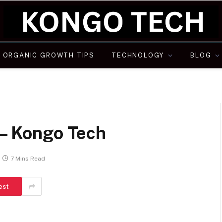
ORGANIC GROWTH TIPS
TECHNOLOGY
BLOG
 – Kongo Tech
7 Mins Read
est